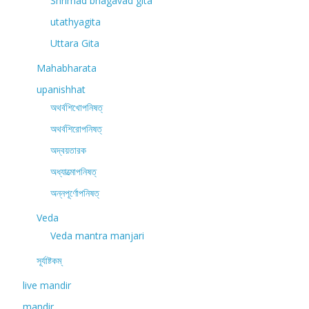
Shrimad bhagavad gita
utathyagita
Uttara Gita
Mahabharata
upanishhat
অথর্বশিখোপনিষত্
অথর্বশিরোপনিষত্
অদ্বয়তারক
অধ্যাত্মোপনিষত্
অন্নপূর্ণোপনিষত্
Veda
Veda mantra manjari
সূর্যাষ্টকম্
live mandir
mandir