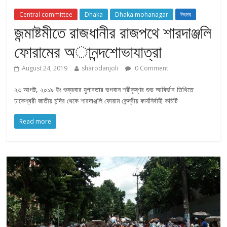
Central committee
Dhaka
Dhaka mohanagar
উৎসব
জন্মাষ্টমীতে রাজধানীর রাজপথে শারদাঞ্জলি
ফোরামের অানন্দশোভাযাত্রা
August 24, 2019
sharodanjoli
0 Comment
২৩ আগষ্ট, ২০১৯ ইং শুক্রবার যুগাবতার ভগবান শ্রীকৃষ্ণর শুভ আবির্ভাব তিথিতে
ঢাকেশ্বরী জাতীয় মন্দির থেকে শারদাঞ্জলি ফোরাম কেন্দ্রীয় কার্যনির্বাহী কমিটি
Read more