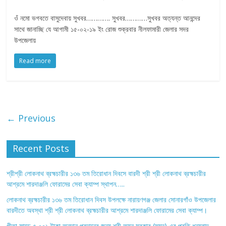
ওঁ নমো ভগবতে বাসুদেবায় সুখবর…………. সুখবর…………সুখবর অত্যন্ত আনন্দের
সাথে জানাচ্ছি যে আগামী ১৫-০২-১৯ ইং রোজ শুক্রবার নীলফামারী জেলার সদর
উপজেলায়
Read more
← Previous
Recent Posts
শ্রীশ্রী লোকনাথ ব্রহ্মচারীর ১৩৬ তম তিরোধান দিবসে বারদী শ্রী শ্রী লোকনাথ ব্রহ্মচারীর
আশ্রমে শারদাঞ্জলি ফোরামের সেবা ক্যাম্প স্থাপন…..
লোকনাথ ব্রহ্মচারীর ১৩৬ তম তিরোধান দিবস উপলক্ষে নারায়ণগঞ্জ জেলার সোনারগাঁও উপজেলার
বারদীতে অবস্থা শ্রী শ্রী লোকনাথ ব্রহ্মচারীর আশ্রমে শারদাঞ্জলি ফোরামের সেবা ক্যাম্প।
গীতা ফান্ডে ৫,০০১ টাকা অনুদান প্রদানের জন্য শ্রী অয়ন সরকার (সুমন) এর প্রতি ধন্যবাদ