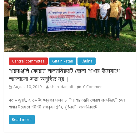
Central committee
Gita niketan
Khulna
শারদাঞ্জলি ফোরাম লালমনিরহাট জেলা শাখার উদ্যোগে
আলোচনা সভা অনুষ্ঠিত হয়।
August 10, 2019
sharodanjoli
0 Comment
গত ৯ জুলাই, ২০১৯ ইং শুক্রবার সকাল ১০ টায় শারদাঞ্জলি ফোরাম লালমনিরহাট জেলা
শাখার উদ্যোগে শ্রীশ্রী রাধাকৃষ্ণ মন্দির, বুড়িরহাট, লালমনিরহাটে
Read more