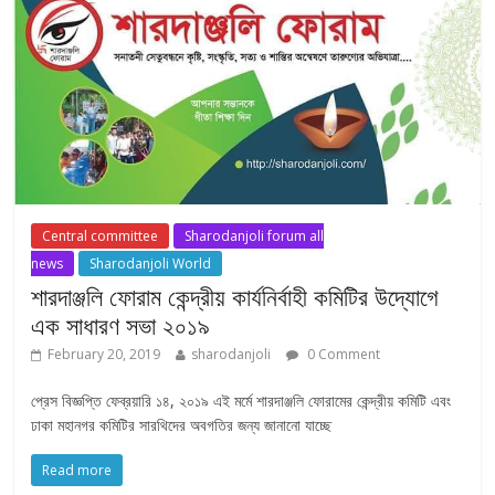
Central committee
Sharodanjoli forum all
news
Sharodanjoli World
শারদাঞ্জলি ফোরাম কেন্দ্রীয় কার্যনির্বাহী কমিটির উদ্যোগে
এক সাধারণ সভা ২০১৯
February 20, 2019
sharodanjoli
0 Comment
প্রেস বিজ্ঞপ্তি ফেব্রয়ারি ১৪, ২০১৯ এই মর্মে শারদাঞ্জলি ফোরামের কেন্দ্রীয় কমিটি এবং
ঢাকা মহানগর কমিটির সারথিদের অবগতির জন্য জানানো যাচ্ছে
Read more