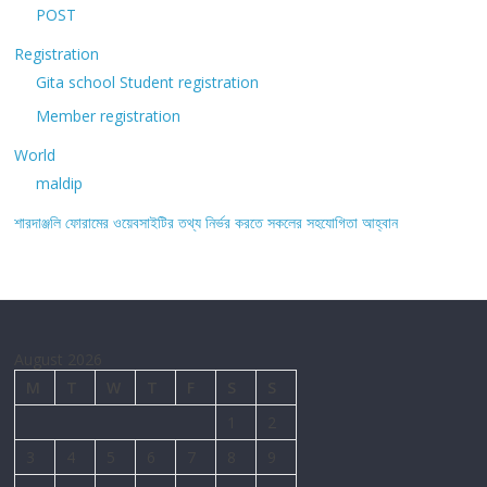
POST
Registration
Gita school Student registration
Member registration
World
maldip
শারদাঞ্জলি ফোরামের ওয়েবসাইটির তথ্য নির্ভর করতে সকলের সহযোগিতা আহ্বান
August 2026
M
T
W
T
F
S
S
1
2
3
4
5
6
7
8
9