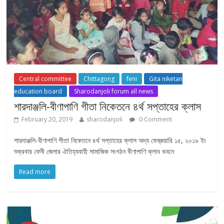
Central committee
Chittagong
feni
Gita niketan
education board
Sharodanjoli forum all news
শারদাঞ্জলি-বীণাপাণি গীতা নিকেতনে ৪র্থ সপ্তাহের ক্লাস
February 20, 2019
sharodanjoli
0 Comment
শারদাঞ্জলি-বীণাপাণি গীতা নিকেতনে ৪র্থ সপ্তাহের ক্লাস অদ্য ফেব্রুয়ারি ১৫, ২০১৯ ইং
শুক্রবার ফেনী জেলার ঐতিহ্যবাহী সামাজিক সংগঠন বীণাপাণি ক্লাব ভবনে
Read more