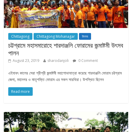
Chittagong
Chittagong Mohanagar
উৎসব
চট্টগ্রামে মহাসমারোহে শারদাঞ্জলি ফোরামের জন্মাষ্টমী উৎসব
পালন
August 23, 2019
sharodanjoli
0 Comment
এইযাবৎ কালের সেরা শ্রীশ্রী জন্মাষ্টমী মহাশোভাযাত্রা করেছে শারদাঞ্জলি ফোরাম চট্টগ্রাম
জেলা, মহানগর ও মাতৃশক্তি ফোরাম এর সকল সারথিরা। উপস্থিত ছিলেন
Read more