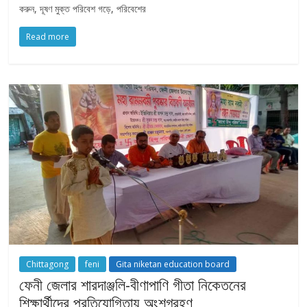
করুন, দূষণ মুক্ত পরিবেশ গড়ে, পরিবেশের
Read more
Chittagong
feni
Gita niketan education board
ফেনী জেলার শারদাঞ্জলি-বীণাপাণি গীতা নিকেতনের
শিক্ষার্থীদের প্রতিযোগিতায় অংশগ্রহণ