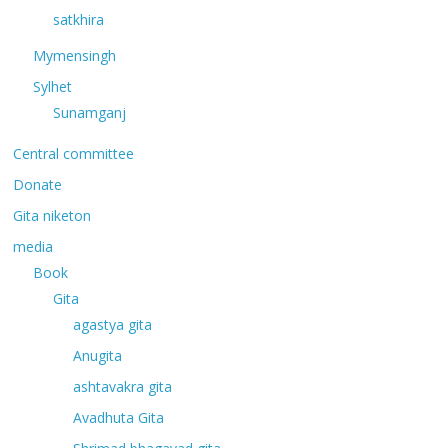
satkhira
Mymensingh
Sylhet
Sunamganj
Central committee
Donate
Gita niketon
media
Book
Gita
agastya gita
Anugita
ashtavakra gita
Avadhuta Gita