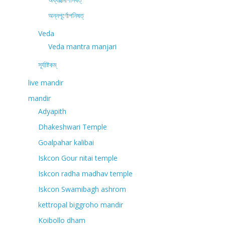
অন্নপূর্ণোপনিষত্
Veda
Veda mantra manjari
সূর্যাষ্টকম্
live mandir
mandir
Adyapith
Dhakeshwari Temple
Goalpahar kalibai
Iskcon Gour nitai temple
Iskcon radha madhav temple
Iskcon Swamibagh ashrom
kettropal biggroho mandir
Koibollo dham