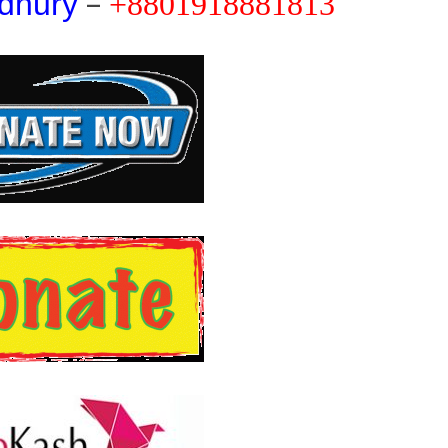
–
wdhury
+8801918881813