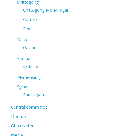
Chittagong
Chittagong Mohanagar
Comilla
Feni
Dhaka
Gazipur
Khulna
satkhira
Mymensingh
Sylhet
Sunamganj
Central committee
Donate
Gita niketon
media