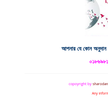
আপনার যে কোন অনুদান
০১৮৬৯৮
copoyright by
sharodan
Any infor