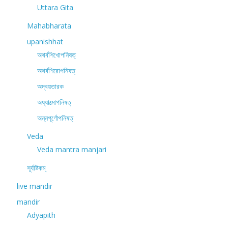
Uttara Gita
Mahabharata
upanishhat
অথর্বশিখোপনিষত্
অথর্বশিরোপনিষত্
অদ্বয়তারক
অধ্যাত্মোপনিষত্
অন্নপূর্ণোপনিষত্
Veda
Veda mantra manjari
সূর্যাষ্টকম্
live mandir
mandir
Adyapith