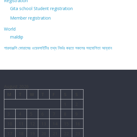
Registration
Gita school Student registration
Member registration
World
maldip
শারদাঞ্জলি ফোরামের ওয়েবসাইটির তথ্য নির্ভর করতে সকলের সহযোগিতা আহ্বান
August 2026
M
T
W
T
F
S
S
1
2
3
4
5
6
7
8
9
10
11
12
13
14
15
16
17
18
19
20
21
22
23