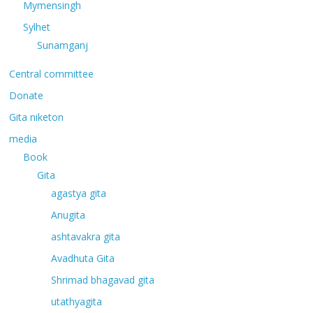
Mymensingh
Sylhet
Sunamganj
Central committee
Donate
Gita niketon
media
Book
Gita
agastya gita
Anugita
ashtavakra gita
Avadhuta Gita
Shrimad bhagavad gita
utathyagita