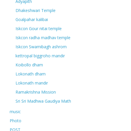
Adyapith
Dhakeshwari Temple
Goalpahar kalibai
Iskcon Gour nitai temple
Iskcon radha madhav temple
Iskcon Swamibagh ashrom
kettropal biggroho mandir
Koibollo dham
Lokonath dham
Lokonath mandir
Ramakrishna Mission
Sri Sri Madhwa Gaudiya Math
music
Photo
POST