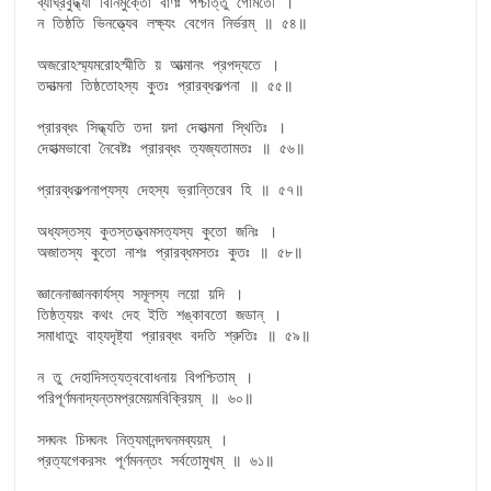
ব্যাঘ্রবুদ্ধ্যা বিনির্মুক্তো বাণঃ পশ্চাত্তু গোমতৌ ।

ন তিষ্ঠতি ভিনত্ত্যেব লক্ষ্যং বেগেন নির্ভরম্ ॥ ৫৪॥

অজরোঽস্ম্যমরোঽস্মীতি য় আত্মানং প্রপদ্যতে ।

তদাত্মনা তিষ্ঠতোঽস্য কুতঃ প্রারব্ধকল্পনা ॥ ৫৫॥

প্রারব্ধং সিদ্ধ্যতি তদা য়দা দেহাত্মনা স্থিতিঃ ।

দেহাত্মভাবো নৈবেষ্টঃ প্রারব্ধং ত্যজ্যতামতঃ ॥ ৫৬॥

প্রারব্ধকল্পনাপ্যস্য দেহস্য ভ্রান্তিরেব হি ॥ ৫৭॥

অধ্যস্তস্য কুতস্তত্ত্বমসত্যস্য কুতো জনিঃ ।

অজাতস্য কুতো নাশঃ প্রারব্ধমসতঃ কুতঃ ॥ ৫৮॥

জ্ঞানেনাজ্ঞানকার্যস্য সমূলস্য লয়ো য়দি ।

তিষ্ঠত্যয়ং কথং দেহ ইতি শঙ্কাবতো জডান্ ।

সমাধাতুং বাহ্যদৃষ্ট্যা প্রারব্ধং বদতি শ্রুতিঃ ॥ ৫৯॥

ন তু দেহাদিসত্যত্ববোধনায় বিপশ্চিতাম্ ।

পরিপূর্ণমনাদ্যন্তমপ্রমেয়মবিক্রিয়ম্ ॥ ৬০॥

সদ্ঘনং চিদ্ঘনং নিত্যমানন্দঘনমব্যয়ম্ ।

প্রত্যগেকরসং পূর্ণমনন্তং সর্বতোমুখম্ ॥ ৬১॥
