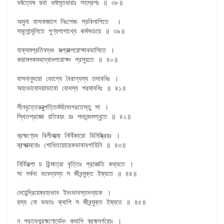
বর্ষত্যেষ য়থা ধর্মামৃতধারাঃ সহস্রশঃ ॥ ৩৮॥

অমুনা বাসনাজালে নিঃশেষং প্রবিলাপিতে  ।

সমূলোন্মূলিতে পুণ্যপাপাখ্যে কর্মসংচয়ে ॥ ৩৯॥

বাক্যমপ্রতিবদ্ধং সত্প্রাক্পরোক্ষাবভাসিতে ।

করামলকমবদ্বোধপরোক্ষং প্রসূয়তে ॥ ৪০॥

বাসনানুদয়ো ভোগ্যে বৈরাগ্যস্য তদাবধিঃ ।

অহংভাবোদয়াভাবো বোধস্য পরমাবধিঃ ॥ ৪১॥

লীনবৃত্তেরনুত্পত্তির্মর্যাদোপরতেস্তু সা ।

স্থিতপ্রজ্ঞো য়তিরয়ং য়ঃ সদানন্দমশ্নুতে ॥ ৪২॥

ব্রহ্মণ্যেব বিলীনাত্মা নির্বিকারো বিনিষ্ক্রিয়ঃ ।

ব্রহ্মাত্মনোঃ শোধিতয়োরেকভাবাবগাহিনি ॥ ৪৩॥

নির্বিকল্পা চ চিন্মাত্রা বৃত্তিঃ প্রজ্ঞেতি কথ্যতে ।

সা সর্বদা ভবেদ্যস্য স জীবন্মুক্ত ইষ্যতে ॥ ৪৪॥

দেহেন্দ্রিয়েষ্বহংভাব ইদংভাবস্তদন্যকে ।

য়স্য নো ভবতঃ ক্বাপি স জীবন্মুক্ত ইষ্যতে ॥ ৪৫॥

ন প্রত্যগ্ব্রহ্মণোর্ভেদং কদাপি ব্রহ্মসর্গয়োঃ ।
