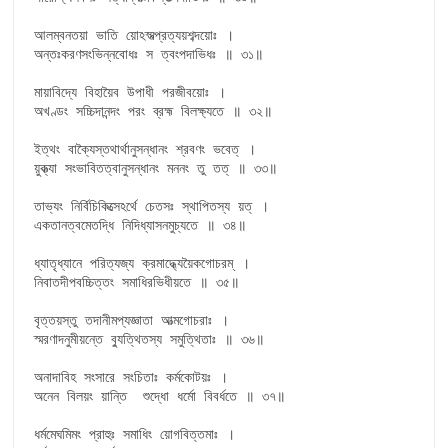
আলম্বনতয়া ভাতি য়োঽস্মত্প্রত্যয়শব্দয়োঃ ।

অন্তঃকরণসংভিন্নবোধঃ স ত্বংপদাভিধঃ ॥ ৩১॥

মায়াবিদ্যে বিহায়ৈব উপাধী পরজীবয়োঃ ।

অখণ্ডং সচ্চিদানন্দং পরং ব্রহ্ম বিলক্ষ্যতে ॥ ৩২॥

ইত্থং বাক্যৈস্তথার্থানুসন্ধানং শ্রবণং ভবেত্ ।

য়ুক্ত্যা সংভাবিতত্বানুসন্ধানং মননং তু তত্ ॥ ৩৩॥

তাভ্যং নির্বিচিকিত্সেঽর্থে চেতসঃ স্থাপিতস্য য়ত্ ।

একতানত্বমেতদ্ধি নিদিধ্যাসনমুচ্যতে ॥ ৩৪॥

ধ্যাতৃধ্যানে পরিত্যজ্য ক্রমাদ্ধ্যেয়ৈকগোচরম্ ।

নিবাতদীপবচ্চিত্তং সমাধিরভিধীয়তে ॥ ৩৫॥

বৃত্তয়স্তু তদানীমপ্যজ্ঞাতা আত্মগোচরাঃ ।

স্মরণাদনুমীয়ন্তে ব্যুত্থিতস্য সমুত্থিতাঃ ॥ ৩৬॥

অনাদাবিহ সংসারে সংচিতাঃ কর্মকোটয়ঃ ।

অনেন বিলয়ং য়ান্তি  শুদ্ধো ধর্মো বিবর্ধতে ॥ ৩৭॥

ধর্মমেঘমিমং প্রাহুঃ সমাধিং য়োগবিত্তমাঃ ।
