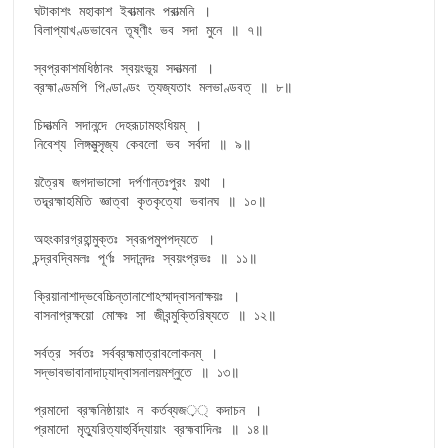
ঘটাকাশং মহাকাশ ইবাত্মানং পরাত্মনি ।

বিলাপ্যাখণ্ডভাবেন তূষ্ণীং ভব সদা মুনে ॥ ৭॥

স্বপ্রকাশমধিষ্ঠানং স্বয়ংভূয় সদাত্মনা ।

ব্রহ্মাণ্ডমপি পিণ্ডাণ্ডং ত্যজ্যতাং মলভাণ্ডবত্ ॥ ৮॥

চিদাত্মনি সদানন্দে দেহরূঢামহংধিয়ম্ ।

নিবেশ্য লিঙ্গমুত্সৃজ্য কেবলো ভব সর্বদা ॥ ৯॥

য়ত্রৈষ জগদাভাসো দর্পণান্তঃপুরং য়থা ।

তদ্ব্রহ্মাহমিতি জ্ঞাত্বা কৃতকৃত্যো ভবানঘ ॥ ১০॥

অহংকারগ্রহান্মুক্তঃ স্বরূপমুপপদ্যতে ।

চন্দ্রবদ্বিমলঃ পূর্ণঃ সদানন্দঃ স্বয়ংপ্রভঃ ॥ ১১॥

ক্রিয়ানাশাদ্ভবেচ্চিন্তানাশোঽস্মাদ্বাসনাক্ষয়ঃ ।

বাসনাপ্রক্ষয়ো মোক্ষঃ সা জীবন্মুক্তিরিষ্যতে ॥ ১২॥

সর্বত্র সর্বতঃ সর্বব্রহ্মমাত্রাবলোকনম্ ।

সদ্ভাবভাবানাদাঢ্যাদ্বাসনালয়মশ্নুতে ॥ ১৩॥

প্রমাদো ব্রহ্মনিষ্ঠায়াং ন কর্তব্যজ़্ কদাচন ।

প্রমাদো মৃত্যুরিত্যাহুর্বিদ্যায়াং ব্রহ্মবাদিনঃ ॥ ১৪॥
