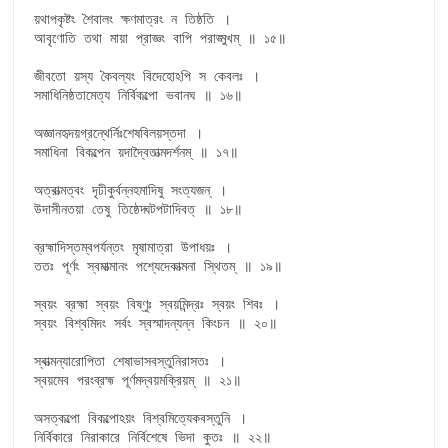
য়থাপকৃষ্টং শৈবালং ক্ষণমাত্রং ন তিষ্ঠতি ।

আবৃণোতি তথা মায়া প্রাজ্ঞং বাপি পরাঙ্মুখম্ ॥ ১৫॥

জীবতো য়স্য কৈবল্যং বিদেহোঽপি স কেবলঃ ।

সমাধিনিষ্ঠতামেত্য নির্বিকল্পো ভবানঘ ॥ ১৬॥

অজ্ঞানহৃদয়গ্রন্থের্নিঃশেষবিলয়স্তদা ।

সমাধিনা বিকল্পেন য়দাদ্বৈতাত্মদর্শনম্ ॥ ১৭॥

অত্রাত্মত্বং দৃঢীকুর্বন্নহমাদিষু সংত্যজন্ ।

উদাসীনতয়া তেষু তিষ্ঠেদ্ঘটপটাদিবত্ ॥ ১৮॥

ব্রহ্মাদিস্তম্বপর্যন্তং মৃষামাত্রা উপাধয়ঃ ।

ততঃ পূর্ণং স্বমাত্মানং পশ্যেদেকাত্মনা স্থিতম্ ॥ ১৯॥

স্বয়ং ব্রহ্মা স্বয়ং বিষ্ণুঃ স্বয়মিন্দ্রঃ স্বয়ং শিবঃ ।

স্বয়ং বিশ্বমিদং সর্বং স্বস্মাদন্যন্ন কিংচন ॥ ২০॥

স্বাত্মন্যারোপিতা শেষাভাসবস্তুনিরাসতঃ ।

স্বয়মেব পরংব্রহ্ম পূর্ণমদ্বয়মক্রিয়ম্ ॥ ২১॥

অসত্কল্পো বিকল্পোঽয়ং বিশ্বমিত্যেকবস্তুনি ।

নির্বিকারে নিরাকারে নির্বিশেষে ভিদা কুতঃ ॥ ২২॥
