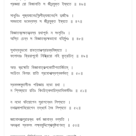
প্রজ্ঞয়া য়ো বিজানাতি স জীবন্মুক্ত ইষ্যতে ॥ ৪৬॥

সাধুভিঃ পূজ্যমানেঽস্মিন্পীড্যমানেঽপি দুর্জনৈঃ ।

সমভাবো ভবেদ্যস্য স জীবন্মুক্ত ইষ্যতে ॥ ৪৭॥

বিজ্ঞাতব্রহ্মতত্ত্বস্য য়থাপূর্বং ন সংসৃতিঃ ।

অস্তি চেন্ন স বিজ্ঞাতব্রহ্মভাবো বহির্মুখঃ ॥ ৪৮॥

সুখাদ্যনুভবো য়াবত্তাবত্প্রারব্ধমিষ্যতে ।

ফলোদয়ঃ ক্রিয়াপূর্বো নিষ্ক্রিয়ো নহি কুত্রচিত্ ॥ ৪৯॥

অহং ব্রহ্মেতি বিজ্ঞানাত্কল্পকোটিশতার্জিতম্ ।

সংচিতং বিলয়ং য়াতি প্রবোধাত্স্বপ্নকর্মবত্ ॥ ৫০॥

স্বমসঙ্গমুদাসীনং পরিজ্ঞায় নভো য়থা ।

ন শ্লিষ্যতে য়তিঃ কিংচিত্কদাচিদ্ভাবিকর্মভিঃ ॥ ৫১॥

ন নভো ঘটয়োগেন সুরাগন্ধেন লিপ্যতে ।

তথাত্মোপাধিয়োগেন তদ্ধর্মে নৈব লিপ্যতে ॥ ৫২॥

জ্ঞানোদয়াত্পুরারব্ধং কর্ম জ্ঞানান্ন নশ্যতি ।

অদত্ত্বা স্বফলং লক্ষ্যমুদ্দিশ্যোত্সৃষ্টবাণবত্ ॥ ৫৩॥
