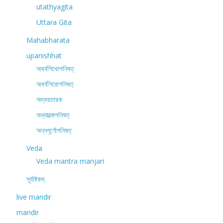
utathyagita
Uttara Gita
Mahabharata
upanishhat
অথর্বশিখোপনিষত্
অথর্বশিরোপনিষত্
অদ্বয়তারক
অধ্যাত্মোপনিষত্
অন্নপূর্ণোপনিষত্
Veda
Veda mantra manjari
সূর্যাষ্টকম্
live mandir
mandir