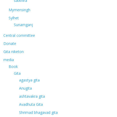
satkhira
Mymensingh
Sylhet
Sunamganj
Central committee
Donate
Gita niketon
media
Book
Gita
agastya gita
Anugita
ashtavakra gita
Avadhuta Gita
Shrimad bhagavad gita