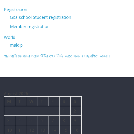
Registration
Gita school Student registration
Member registration
World
maldip
শারদাঞ্জলি ফোরামের ওয়েবসাইটির তথ্য নির্ভর করতে সকলের সহযোগিতা আহ্বান
August 2026
M
T
W
T
F
S
S
1
2
3
4
5
6
7
8
9
10
11
12
13
14
15
16