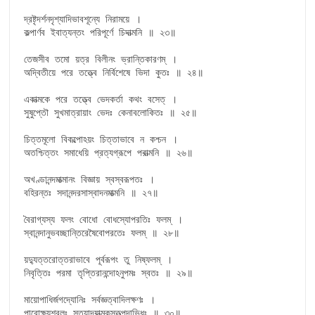
দ্রষ্টৃদর্শনদৃশ্যাদিভাবশূন্যে নিরাময়ে ।

কল্পার্ণব ইবাত্যন্তং পরিপূর্ণে চিদাত্মনি ॥ ২৩॥

তেজসীব তমো য়ত্র বিলীনং ভ্রান্তিকারণম্ ।

অদ্বিতীয়ে পরে তত্ত্বে নির্বিশেষে ভিদা কুতঃ ॥ ২৪॥

একাত্মকে পরে তত্ত্বে ভেদকর্তা কথং বসেত্ ।

সুষুপ্তৌ সুখমাত্রায়াং ভেদঃ কেনাবলোকিতঃ ॥ ২৫॥

চিত্তমূলো বিকল্পোঽয়ং চিত্তাভাবে ন কশ্চন ।

অতশ্চিত্তং সমাধেয়ি প্রত্যগ্রূপে পরাত্মনি ॥ ২৬॥

অখণ্ডানন্দমাত্মানং বিজ্ঞায় স্বস্বরূপতঃ ।

বহিরন্তঃ সদানন্দরসাস্বাদনমাত্মনি ॥ ২৭॥

বৈরাগ্যস্য ফলং বোধো বোধস্যোপরতিঃ ফলম্ ।

স্বানন্দানুভবচ্ছান্তিরেষৈবোপরতেঃ ফলম্ ॥ ২৮॥

য়দ্যুত্তরোত্তরাভাবে পূর্বরূপং তু নিষ্ফলম্ ।

নিবৃত্তিঃ পরমা তৃপ্তিরানন্দোঽনুপমঃ স্বতঃ ॥ ২৯॥

মায়োপাধির্জগদ্যোনিঃ সর্বজ্ঞত্বাদিলক্ষণঃ ।

পারোক্ষ্যশবলঃ সত্যাদ্যাত্মকস্তত্পদাভিধঃ ॥ ৩০॥
