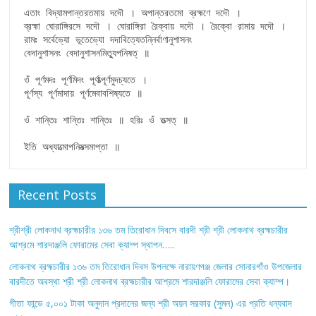
এতাং বিদ্যামপান্তরতমায় দদৌ । অপান্তরতমো ব্রহ্মণে দদৌ ।

ব্রহ্মা ঘোরাঙ্গিরসে দদৌ । ঘোরাঙ্গিরা রৈক্বায় দদৌ । রৈক্বো রামায় দদৌ ।

রামঃ সর্বেভ্যো ভূতেভ্যো দদাবিত্যেতন্নির্বাণানুশাসনং

বেদানুশাসনং বেদানুশাসনমিত্যুপনিষত্ ॥

ওঁ পূর্ণমদঃ পূর্ণমিদং পূর্ণাত্পূর্ণমুদচ্যতে ।

পূর্ণস্য পূর্ণমাদায় পূর্ণমেবাবশিষ্যতে ॥

ওঁ শান্তিঃ শান্তিঃ শান্তিঃ ॥ হরিঃ ওঁ তত্সত্ ॥

ইতি অধ্যাত্মোপনিষত্সমাপ্তা ॥
Recent Posts
শ্রীশ্রী লোকনাথ ব্রহ্মচারীর ১৩৬ তম তিরোধান দিবসে বারদী শ্রী শ্রী লোকনাথ ব্রহ্মচারীর
আশ্রমে শারদাঞ্জলি ফোরামের সেবা ক্যাম্প স্থাপন…..
লোকনাথ ব্রহ্মচারীর ১৩৬ তম তিরোধান দিবস উপলক্ষে নারায়ণগঞ্জ জেলার সোনারগাঁও উপজেলার
বারদীতে অবস্থা শ্রী শ্রী লোকনাথ ব্রহ্মচারীর আশ্রমে শারদাঞ্জলি ফোরামের সেবা ক্যাম্প।
গীতা ফান্ডে ৫,০০১ টাকা অনুদান প্রদানের জন্য শ্রী অয়ন সরকার (সুমন) এর প্রতি ধন্যবাদ