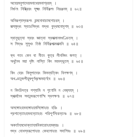
অহেয়মনুপাদেয়মনাধেয়মনাশ্রয়ম্ ।

নির্গুণং নিষ্ক্রিয়ং সূক্ষ্মং নির্বিকল্পং নিরঞ্জনম্ ॥ ৬২॥

অনিরূপ্যস্বরূপং য়ন্মনোবাচামগোচরম্ ।

সত্সমৃদ্ধং স্বতঃসিদ্ধং শুদ্ধং বুদ্ধমনোদৃশম্ ॥ ৬৩॥

স্বানুভূত্যা স্বয়ং জ্ঞাত্বা স্বমাত্মানমখণ্ডিতম্ ।

স সিদ্ধঃ সুসুখং তিষ্ঠ নির্বিকল্পাত্মনাত্মনি ॥ ৬৪॥

ক্ব গতং কেন বা নীতং কুত্র লীনমিদং জগত্ ।

অধুনৈব ময়া দৃষ্টং নাস্তি কিং মহদদ্ভুতম্ ॥ ৬৫॥

কিং হেয়ং কিমুপাদেয়ং কিমন্যত্কিং বিলক্ষণম্ ।

অখণ্ডানন্দপীয়ূষপূর্ণব্রহ্মমহার্ণবে ॥ ৬৬॥

ন কিংচিদত্র পশ্যামি ন শৃণোমি ন বেদ্ম্যহম্ ।

স্বাত্মনৈব সদানন্দরূপেণাস্মি স্বলক্ষণঃ ॥ ৬৭॥

অসঙ্গোঽহমনঙ্গোঽহমলিঙ্গোঽহং হরিঃ ।

প্রশান্তোঽহমনন্তোঽহং পরিপূর্ণশ্চিরন্তনঃ ॥ ৬৮॥

অকর্তাহমভোক্তাহমবিকারোঽহমব্যয়ঃ ।

শুদ্ধ বোধস্বরূপোঽহং কেবলোঽহং সদাশিবঃ ॥ ৬৯॥
