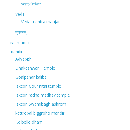
অন্নপূর্ণোপনিষত্
Veda
Veda mantra manjari
সূর্যাষ্টকম্
live mandir
mandir
Adyapith
Dhakeshwari Temple
Goalpahar kalibai
Iskcon Gour nitai temple
Iskcon radha madhav temple
Iskcon Swamibagh ashrom
kettropal biggroho mandir
Koibollo dham