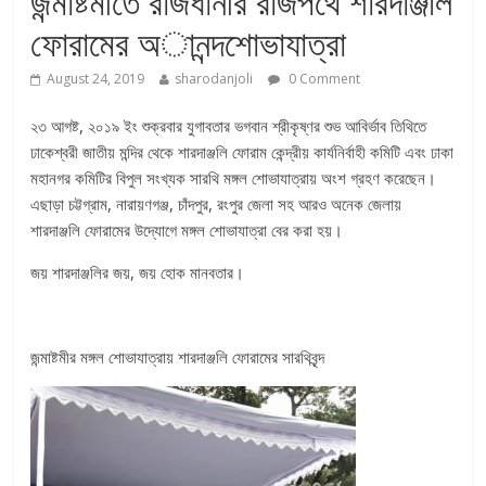
জন্মাষ্টমীতে রাজধানীর রাজপথে শারদাঞ্জলি
ফোরামের অানন্দশোভাযাত্রা
August 24, 2019
sharodanjoli
0 Comment
২৩ আগষ্ট, ২০১৯ ইং শুক্রবার যুগাবতার ভগবান শ্রীকৃষ্ণর শুভ আবির্ভাব তিথিতে
ঢাকেশ্বরী জাতীয় মন্দির থেকে শারদাঞ্জলি ফোরাম কেন্দ্রীয় কার্যনির্বাহী কমিটি এবং ঢাকা
মহানগর কমিটির বিপুল সংখ্যক সারথি মঙ্গল শোভাযাত্রায় অংশ গ্রহণ করেছেন।
এছাড়া চট্টগ্রাম, নারায়ণগঞ্জ, চাঁদপুর, রংপুর জেলা সহ আরও অনেক জেলায়
শারদাঞ্জলি ফোরামের উদ্যোগে মঙ্গল শোভাযাত্রা বের করা হয়।
জয় শারদাঞ্জলির জয়, জয় হোক মানবতার।
জন্মাষ্টমীর মঙ্গল শোভাযাত্রায় শারদাঞ্জলি ফোরামের সারথিবৃন্দ