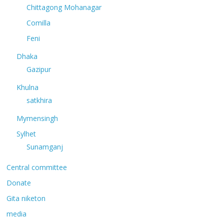
Chittagong Mohanagar
Comilla
Feni
Dhaka
Gazipur
Khulna
satkhira
Mymensingh
Sylhet
Sunamganj
Central committee
Donate
Gita niketon
media