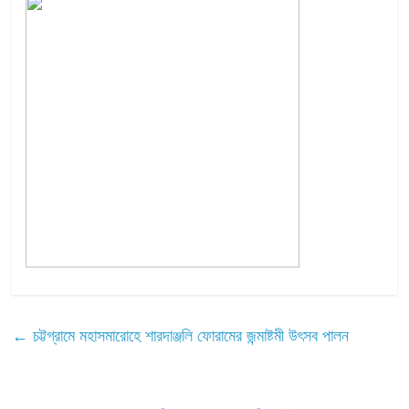
←
চট্টগ্রামে মহাসমারোহে শারদাঞ্জলি ফোরামের জন্মাষ্টমী উৎসব পালন