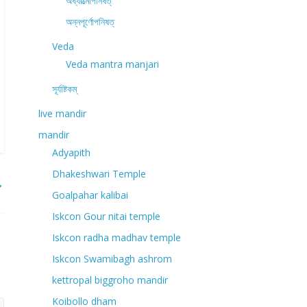
অধ্যাত্মোপনিষত্
অন্নপূর্ণোপনিষত্
Veda
Veda mantra manjari
সূর্যাষ্টকম্
live mandir
mandir
Adyapith
Dhakeshwari Temple
→
Goalpahar kalibai
Iskcon Gour nitai temple
Iskcon radha madhav temple
Iskcon Swamibagh ashrom
kettropal biggroho mandir
Koibollo dham