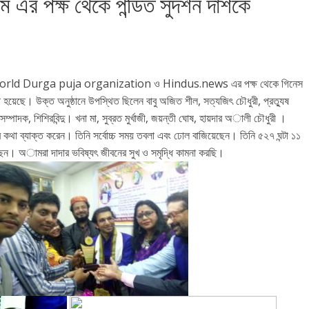
ম এর পক্ষ থেকে পন্ডিত সুদর্শন দাশকে
 ফোরাম, World Durga puja organization ও Hindus.news এর পক্ষ থেকে গিনেস
 দেয়া হয়েছে। উক্ত অনুষ্ঠানে উপস্থিত ছিলেন বাবু অজিত শীল, সত্যজিৎ চৌধুরী, প্রত্যুষ
পাদক, শিশিরবিন্দু। খনা মা, সুব্রত মুর্খাজী, জয়ন্তী ঘোষ, হায়দার অালী চৌধুরী ।
তার কথা ব্যাক্ত করেন। তিনি সর্বোচ্চ সময় তবলা এবং ঢোল বাজিয়েছেন। তিনি ৫২৭ ঘন্টা ১১
েছেন। অামরা দাদার ভবিষ্যৎ জীবনের সুখ ও সমৃদ্ধি কামনা করছি।