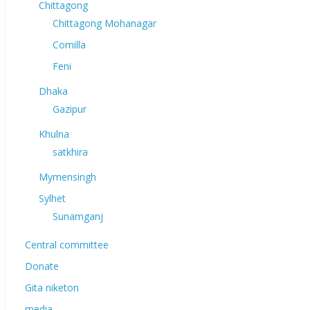
Chittagong
Chittagong Mohanagar
Comilla
Feni
Dhaka
Gazipur
Khulna
satkhira
Mymensingh
Sylhet
Sunamganj
Central committee
Donate
Gita niketon
media