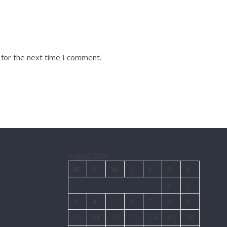
 for the next time I comment.
August 2026
M
T
W
T
F
S
S
1
2
3
4
5
6
7
8
9
10
11
12
13
14
15
16