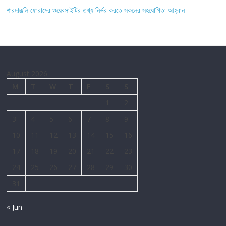
শারদাঞ্জলি ফোরামের ওয়েবসাইটির তথ্য নির্ভর করতে সকলের সহযোগিতা আহ্বান
August 2026
M
T
W
T
F
S
S
1
2
3
4
5
6
7
8
9
10
11
12
13
14
15
16
17
18
19
20
21
22
23
24
25
26
27
28
29
30
31
« Jun