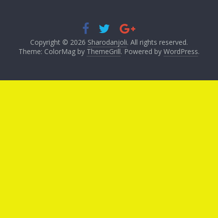
Copyright © 2026
Sharodanjoli
. All rights reserved.
Theme: ColorMag by
ThemeGrill
. Powered by
WordPress
.