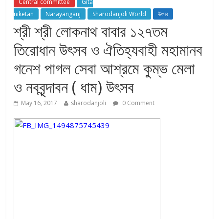
Central committee
Gita
niketan
Narayanganj
Sharodanjoli World
উৎসব
শ্রী শ্রী লোকনাথ বাবার ১২৭তম
তিরোধান উৎসব ও ঐতিহ্যবাহী মহামানব
গনেশ পাগল সেবা আশ্রমে কুম্ভ মেলা
ও নববৃন্দাবন ( ধাম) উৎসব
May 16, 2017
sharodanjoli
0 Comment