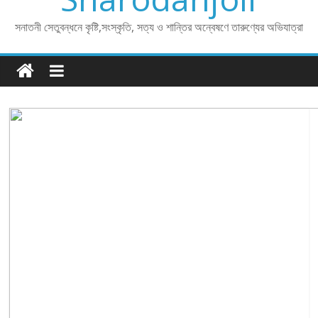
সনাতনী সেতুবন্ধনে কৃষ্টি,সংস্কৃতি, সত্য ও শান্তির অন্বেষণে তারুণ্যের অভিযাত্রা