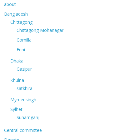
about
Bangladesh
Chittagong
Chittagong Mohanagar
Comilla
Feni
Dhaka
Gazipur
Khulna
satkhira
Mymensingh
Sylhet
Sunamganj
Central committee
Donate