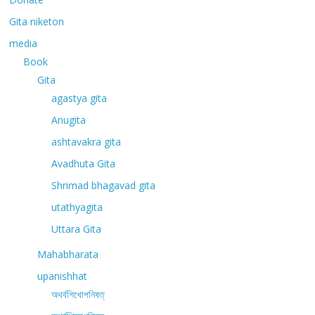
Gita niketon
media
Book
Gita
agastya gita
Anugita
ashtavakra gita
Avadhuta Gita
Shrimad bhagavad gita
utathyagita
Uttara Gita
Mahabharata
upanishhat
অথর্বশিখোপনিষত্