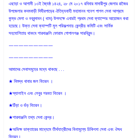
এছাড়া ও আগামী ১৩ই জ্যৈষ্ঠ ১৪২৪, ২৮ মে ২০১৭ রবিবার মাদারীপুর জেলার রাজৈর
উপজেলার কদমবাড়ী দিঘীরপাড়ের ঐতিহ্যবাহী মহামানব গনেশ পাগল সেবা আশ্রমে
কুম্ভ মেলা ও নববৃন্দাবন ( ধাম) উপলক্ষে এবারই প্রথম সেবা ক্যাম্পের আয়োজন করা
হয়েছে। উক্ত সেবা ক্যাম্পটি মুল পরিকল্পনায় কেন্দ্রীয় কমিটি এবং সার্বিক
সহযোগিতায় থাকবে শারদাঞ্জলি ফোরাম গোপালগঞ্জ সারথিবৃন্দ।
—————————
—————————
আমাদের সেবাসমূহের মধ্যে থাকছে . . .
★ বিশুদ্ধ খাবার জল বিতরন ।
★স্যালাইন এবং লেবুর শরবত বিতরন ।
★চিঁড়া ও গুঁড় বিতরন।
★শারদাঞ্জলি তথ্য সেবা কেন্দ্র।
★অভিক্ষ ডাক্তারের মাধ্যেমে তীর্থযাত্রীদের বিনামূল্যে চিকিৎসা সেবা এবং ঔষধ
বিতরন।