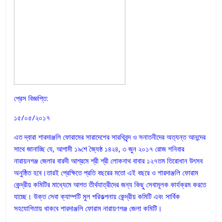
প্রেস বিজ্ঞপ্তি:
১৫/০৫/২০১৭
এত দ্বারা শারদাঞ্জলি ফোরামের সারাদেশের সারথিবৃন্দ ও সনাতনীদের অত্যন্ত আনন্দের
সাথে জানাচ্ছি যে, আগামী ১৯শে জ্যৈষ্ঠ ১৪২৪, ৩ জুন ২০১৭ রোজ শনিবার
নারায়নগঞ্জ জেলার বারদী আশ্রমে শ্রী শ্রী লোকনাথ বাবার ১২৭তম তিরোধান উৎসব
অনুষ্ঠিত হবে।তারই প্রেক্ষিতে প্রতি বছরের মতো এই বছরে ও শারদাঞ্জলি ফোরাম
কেন্দ্রীয় কমিটির মাধ্যেমে আগত তীর্থযাত্রীদের জন্য কিছু সেবামূলক কার্যক্রম করতে
যাচ্ছে। উক্ত সেবা ক্যাম্পটি মুল পরিকল্পনায় কেন্দ্রীয় কমিটি এবং সার্বিক
সহযোগিতায় থাকবে শারদাঞ্জলি ফোরাম নারায়ণগঞ্জ জেলা কমিটি।