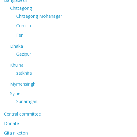
Bangladesh
Chittagong
Chittagong Mohanagar
Comilla
Feni
Dhaka
Gazipur
Khulna
satkhira
Mymensingh
Sylhet
Sunamganj
Central committee
Donate
Gita niketon