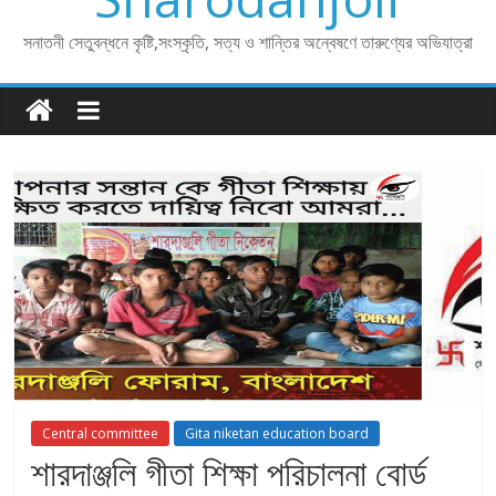
সনাতনী সেতুবন্ধনে কৃষ্টি,সংস্কৃতি, সত্য ও শান্তির অন্বেষণে তারুণ্যের অভিযাত্রা
Central committee
Gita niketan education board
শারদাঞ্জলি গীতা শিক্ষা পরিচালনা বোর্ড