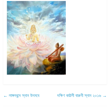
←
লাঙ্গলবন্দে স্নান উৎসবে
দক্ষিণ কাট্টলী বারুনী স্নান ২০১৬
→