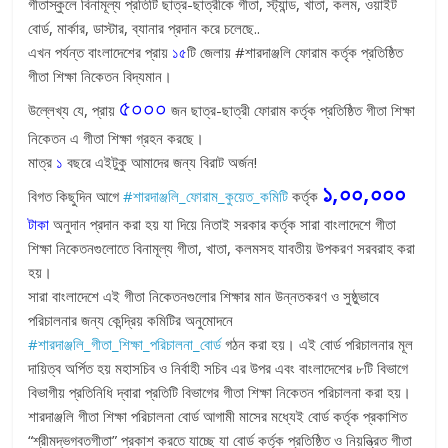
গীতাস্কুলে বিনামূল্য প্রতিটি ছাত্র-ছাত্রীকে গীতা, স্ট্যান্ড, খাতা, কলম, ওয়াইট
বোর্ড, মার্কার, ডাস্টার, ব্যানার প্রদান করে চলেছে..
এখন পর্যন্ত বাংলাদেশের প্রায়
১৫
টি জেলায় #শারদাঞ্জলি ফোরাম কর্তৃক প্রতিষ্ঠিত
গীতা শিক্ষা নিকেতন বিদ্যমান।
৫০০০
উল্লেখ্য যে, প্রায়
জন ছাত্র-ছাত্রী ফোরাম কর্তৃক প্রতিষ্ঠিত গীতা শিক্ষা
নিকেতন এ গীতা শিক্ষা গ্রহন করছে।
মাত্র
১
বছরে এইটুকু আমাদের জন্য বিরাট অর্জন!
১,০০,০০০
বিগত কিছুদিন আগে
‪#‎
শারদাঞ্জলি_ফোরাম_কুয়েত_কমিটি‬
কর্তৃক
টাকা
অনুদান প্রদান করা হয় যা দিয়ে নিতাই সরকার কর্তৃক সারা বাংলাদেশে গীতা
শিক্ষা নিকেতনগুলোতে বিনামূল্য গীতা, খাতা, কলমসহ যাবতীয় উপকরণ সরবরাহ করা
হয়।
সারা বাংলাদেশে এই গীতা নিকেতনগুলোর শিক্ষার মান উন্নতকরণ ও সুষ্ঠুভাবে
পরিচালনার জন্য কেন্দ্রিয় কমিটির অনুমোদনে
‪#‎
শারদাঞ্জলি_গীতা_শিক্ষা_পরিচালনা_বোর্ড‬
গঠন করা হয়। এই বোর্ড পরিচালনার মূল
দায়িত্ব অর্পিত হয় মহাসচিব ও নির্বাহী সচিব এর উপর এবং বাংলাদেশের ৮টি বিভাগে
বিভাগীয় প্রতিনিধি দ্বারা প্রতিটি বিভাগের গীতা শিক্ষা নিকেতন পরিচালনা করা হয়।
শারদাঞ্জলি গীতা শিক্ষা পরিচালনা বোর্ড আগামী মাসের মধ্যেই বোর্ড কর্তৃক প্রকাশিত
“শ্রীমদ্ভগবতগীতা” প্রকাশ করতে যাচ্ছে যা বোর্ড কর্তৃক প্রতিষ্ঠিত ও নিয়ন্ত্রিত গীতা