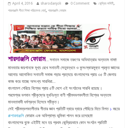
,
April 4, 2016
sharodanjoli
0 Comment
কেন্দ্রিয় কমিটি
,
শারদাঞ্জলি গীতা শিক্ষা পরিচালনা বোর্ড
শারদাঞ্জলি ফোরাম
শারদাঞ্জলি ফোরাম
… সনাতন সমাজে তরুণের অভিযাত্রার অন্যতম নাম!!
মানবতার জয়গানকে মূখ্য রেখে সনাতনী সেতুবন্ধনে ও কুসংস্কারমুক্ত প্রকৃত জ্ঞানের
আলোয় আলোকিত সনাতনী স
মাজ গড়ার প্রত্যয়ে বাংলাদেশের প্রায় ৩৫ টি জেলায়
কাজ করে যাচ্ছে অসংখ্য সারথিরা…
বাংলাদেশ পেরিয়ে বিশ্বের প্রায় ৫টি দেশে এই সংগঠনের সারথি রয়েছে।
পরমেশ্বর ভগবান শ্রীকৃষ্ণের মুখনিঃসৃত বাণী শ্রীমদভগবদগীতা বিশ্বের অন্যতম
মানবতাবাদী ধর্মগ্রন্থ হিসেবে স্বীকৃত।
সেই শ্রীমদ্ভগবতগীতার গীতার জ্ঞান প্রতিটি দ্বারে দ্বারে পৌছিয়ে দিতে বিগত
১
বছরে
‪#‎
শারদাঞ্জলি‬
ফোরাম এক অবিশ্বাস্য ভূমিকা পালন করে চলেছে!!!
বাংলাদেশের বুকে এইটিই মনে হয় প্রথম কেন্দ্রিয়ভাবে কোন সংগঠন প্রতিটি