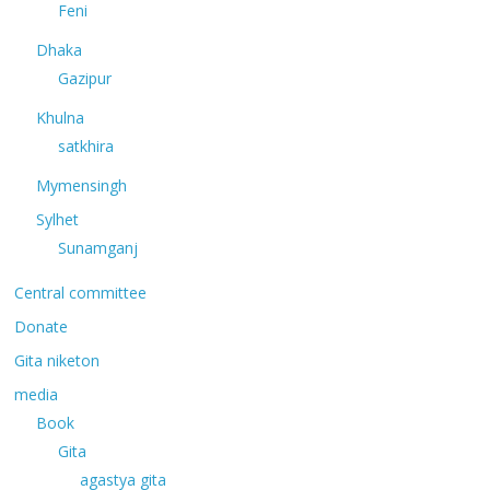
Feni
Dhaka
Gazipur
Khulna
satkhira
Mymensingh
Sylhet
Sunamganj
Central committee
Donate
Gita niketon
media
Book
Gita
agastya gita