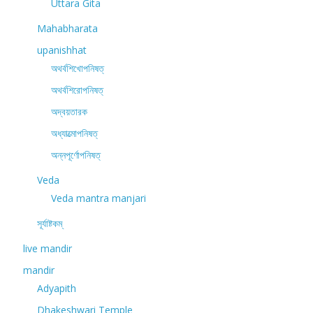
Uttara Gita
Mahabharata
upanishhat
অথর্বশিখোপনিষত্
অথর্বশিরোপনিষত্
অদ্বয়তারক
অধ্যাত্মোপনিষত্
অন্নপূর্ণোপনিষত্
Veda
Veda mantra manjari
সূর্যাষ্টকম্
live mandir
mandir
Adyapith
Dhakeshwari Temple