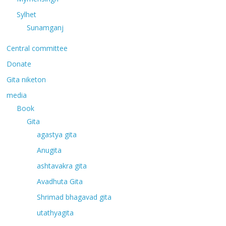
Sylhet
Sunamganj
Central committee
Donate
Gita niketon
media
Book
Gita
agastya gita
Anugita
ashtavakra gita
Avadhuta Gita
Shrimad bhagavad gita
utathyagita