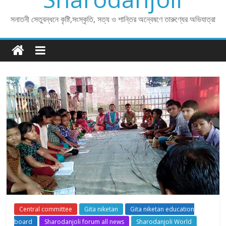
সনাতনী সেতুবন্ধনে কৃষ্টি,সংস্কৃতি, সত্য ও শান্তির অন্বেষণে তারুণ্যের অভিযাত্রা
Central committee
Gita niketan
Gita niketan education
board
Sharodanjoli forum all news
Sharodanjoli World