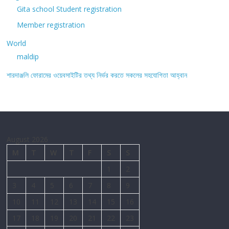
Gita school Student registration
Member registration
World
maldip
শারদাঞ্জলি ফোরামের ওয়েবসাইটির তথ্য নির্ভর করতে সকলের সহযোগিতা আহ্বান
August 2026
M
T
W
T
F
S
S
1
2
3
4
5
6
7
8
9
10
11
12
13
14
15
16
17
18
19
20
21
22
23