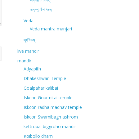
অন্নপূর্ণোপনিষত্
Veda
Veda mantra manjari
সূর্যাষ্টকম্
live mandir
mandir
Adyapith
Dhakeshwari Temple
Goalpahar kalibai
Iskcon Gour nitai temple
Iskcon radha madhav temple
Iskcon Swamibagh ashrom
kettropal biggroho mandir
Koibollo dham