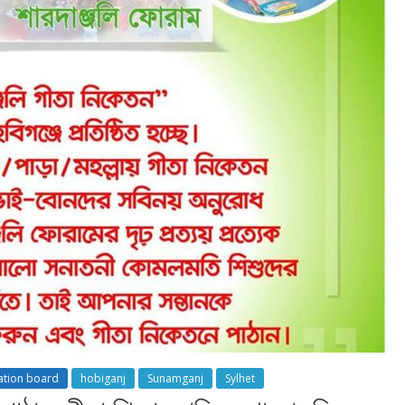
ation board
hobiganj
Sunamganj
Sylhet