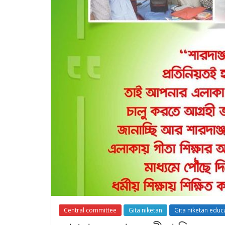
Central committee
Gita niketan
Gita niketan educ