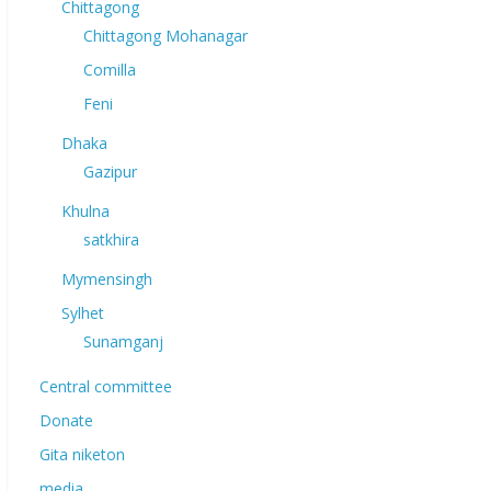
Chittagong
Chittagong Mohanagar
Comilla
Feni
Dhaka
Gazipur
Khulna
satkhira
Mymensingh
Sylhet
Sunamganj
Central committee
Donate
Gita niketon
media