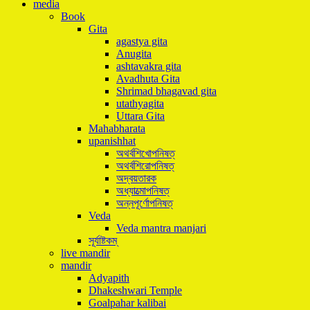
media
Book
Gita
agastya gita
Anugita
ashtavakra gita
Avadhuta Gita
Shrimad bhagavad gita
utathyagita
Uttara Gita
Mahabharata
upanishhat
অথর্বশিখোপনিষত্
অথর্বশিরোপনিষত্
অদ্বয়তারক
অধ্যাত্মোপনিষত্
অন্নপূর্ণোপনিষত্
Veda
Veda mantra manjari
সূর্যাষ্টকম্
live mandir
mandir
Adyapith
Dhakeshwari Temple
Goalpahar kalibai