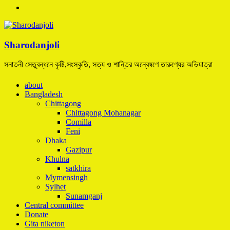
Sharodanjoli
সনাতনী সেতুবন্ধনে কৃষ্টি,সংস্কৃতি, সত্য ও শান্তির অন্বেষণে তারুণ্যের অভিযাত্রা
about
Bangladesh
Chittagong
Chittagong Mohanagar
Comilla
Feni
Dhaka
Gazipur
Khulna
satkhira
Mymensingh
Sylhet
Sunamganj
Central committee
Donate
Gita niketon