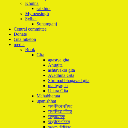
Khulna
satkhira
Mymensingh
Sylhet
Sunamganj
Central committee
Donate
Gita niketon
media
Book
Gita
agastya gita
Anugita
ashtavakra gita
Avadhuta Gita
Shrimad bhagavad gita
utathyagita
Uttara Gita
Mahabharata
upanishhat
অথর্বশিখোপনিষত্
অথর্বশিরোপনিষত্
অদ্বয়তারক
অধ্যাত্মোপনিষত্
অন্নপূর্ণোপনিষত্