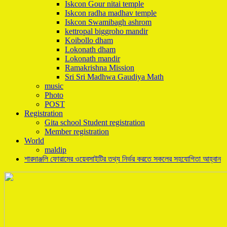
Iskcon Gour nitai temple
Iskcon radha madhav temple
Iskcon Swamibagh ashrom
kettropal biggroho mandir
Koibollo dham
Lokonath dham
Lokonath mandir
Ramakrishna Mission
Sri Sri Madhwa Gaudiya Math
music
Photo
POST
Registration
Gita school Student registration
Member registration
World
maldip
শারদাঞ্জলি ফোরামের ওয়েবসাইটির তথ্য নির্ভর করতে সকলের সহযোগিতা আহ্বান