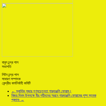
বাবুল চন্দ্র পাল
সভাপতি
লিটন চন্দ্র পাল
সাধারণ সম্পাদক
কেন্দ্রীয় কার্যনির্বাহী কমিটি
←
স্বার্থিক পূজার গণসচেতনতা শারদাঞ্জলি ফোরাম।
বিজয় দিবস উপলক্ষে বীর শহীদদের স্মরনে শারদাঞ্জলি ফোরামের পুষ্প স্তবক
প্রদান৷
→