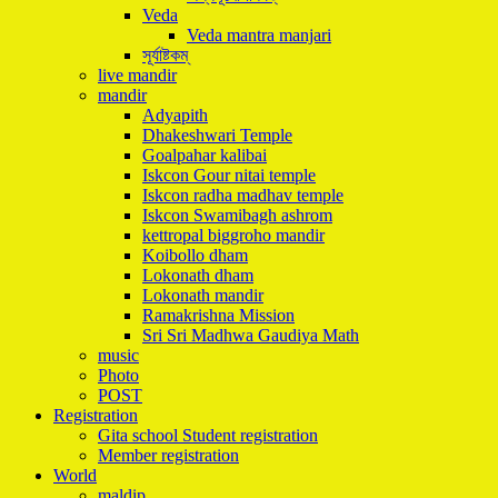
Veda
Veda mantra manjari
সূর্যাষ্টকম্
live mandir
mandir
Adyapith
Dhakeshwari Temple
Goalpahar kalibai
Iskcon Gour nitai temple
Iskcon radha madhav temple
Iskcon Swamibagh ashrom
kettropal biggroho mandir
Koibollo dham
Lokonath dham
Lokonath mandir
Ramakrishna Mission
Sri Sri Madhwa Gaudiya Math
music
Photo
POST
Registration
Gita school Student registration
Member registration
World
maldip