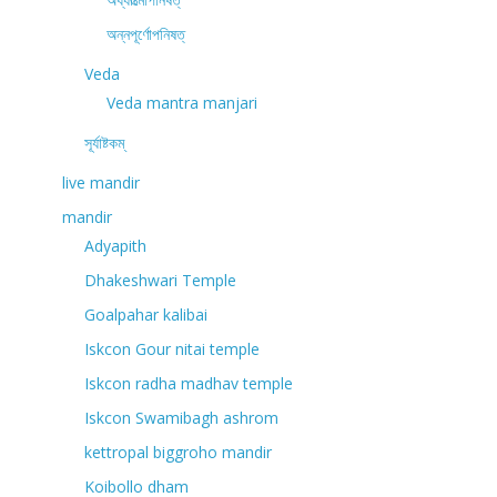
অন্নপূর্ণোপনিষত্
Veda
Veda mantra manjari
সূর্যাষ্টকম্
live mandir
mandir
Adyapith
Dhakeshwari Temple
Goalpahar kalibai
Iskcon Gour nitai temple
Iskcon radha madhav temple
Iskcon Swamibagh ashrom
kettropal biggroho mandir
Koibollo dham