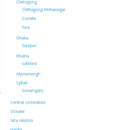
Chittagong
Chittagong Mohanagar
Comilla
Feni
Dhaka
Gazipur
Khulna
satkhira
Mymensingh
Sylhet
Sunamganj
→
Central committee
Donate
Gita niketon
media