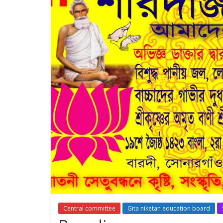
Central committee
Gita niketan education board