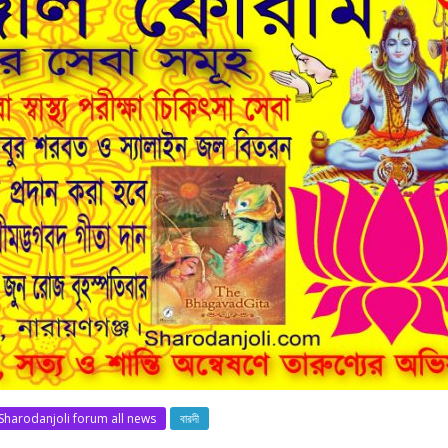
Sharodanjoli forum all news
বারদী