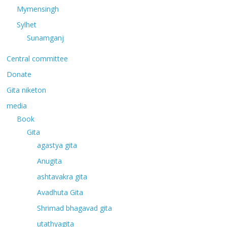
Mymensingh
Sylhet
Sunamganj
Central committee
Donate
Gita niketon
media
Book
Gita
agastya gita
Anugita
ashtavakra gita
Avadhuta Gita
Shrimad bhagavad gita
utathyagita