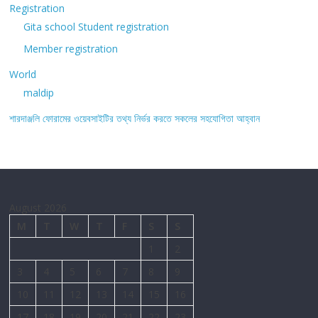
Registration
Gita school Student registration
Member registration
World
maldip
শারদাঞ্জলি ফোরামের ওয়েবসাইটির তথ্য নির্ভর করতে সকলের সহযোগিতা আহ্বান
August 2026
M
T
W
T
F
S
S
1
2
3
4
5
6
7
8
9
10
11
12
13
14
15
16
17
18
19
20
21
22
23