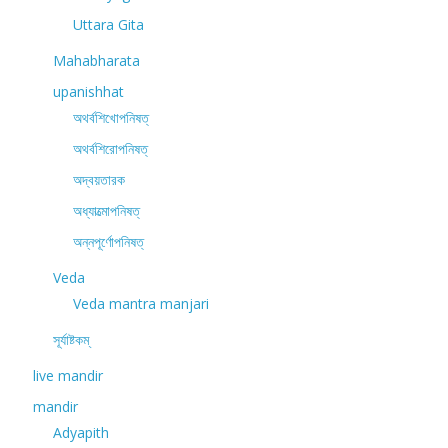
Uttara Gita
Mahabharata
upanishhat
অথর্বশিখোপনিষত্
অথর্বশিরোপনিষত্
অদ্বয়তারক
অধ্যাত্মোপনিষত্
অন্নপূর্ণোপনিষত্
Veda
Veda mantra manjari
সূর্যাষ্টকম্
live mandir
mandir
Adyapith