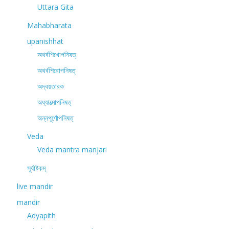
Uttara Gita
Mahabharata
upanishhat
অথর্বশিখোপনিষত্
অথর্বশিরোপনিষত্
অদ্বয়তারক
অধ্যাত্মোপনিষত্
অন্নপূর্ণোপনিষত্
Veda
Veda mantra manjari
সূর্যাষ্টকম্
live mandir
mandir
Adyapith