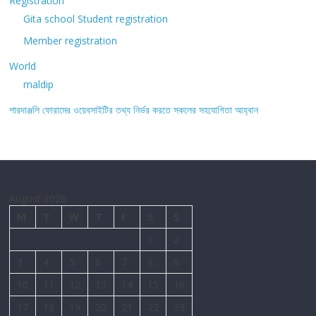
Registration
Gita school Student registration
Member registration
World
maldip
শারদাঞ্জলি ফোরামের ওয়েবসাইটির তথ্য নির্ভর করতে সকলের সহযোগিতা আহ্বান
August 2026
M
T
W
T
F
S
S
1
2
3
4
5
6
7
8
9
10
11
12
13
14
15
16
17
18
19
20
21
22
23