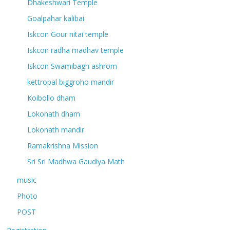
Dhakeshwari Temple
Goalpahar kalibai
Iskcon Gour nitai temple
Iskcon radha madhav temple
Iskcon Swamibagh ashrom
kettropal biggroho mandir
Koibollo dham
Lokonath dham
Lokonath mandir
Ramakrishna Mission
Sri Sri Madhwa Gaudiya Math
music
Photo
POST