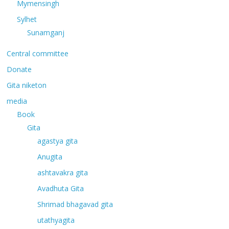
Mymensingh
Sylhet
Sunamganj
Central committee
Donate
Gita niketon
media
Book
Gita
agastya gita
Anugita
ashtavakra gita
Avadhuta Gita
Shrimad bhagavad gita
utathyagita