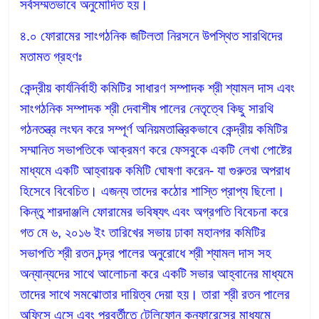
সর্বসম্মতভাবে অনুমোদিত হয়।
৪.০ ফোরামের সাংগঠনিক জটিলতা নিরসনে উপস্থিত সারথিদের
মতামত গ্রহণঃ
কেন্দ্রীয় কার্যনির্বাহী কমিটির সাধারণ সম্পাদক শ্রী শ্যামল দাস এবং
সাংগঠনিক সম্পাদক শ্রী দেবাশীষ পালের নেতৃত্বে কিছু সারথি
গঠনতন্ত্র লংঘন করে সম্পূর্ণ অনিয়মতান্ত্রিকভাবে কেন্দ্রীয় কমিটির
সম্মানিত সভাপতিকে আক্রমণ করে ফেসবুকে একটি লেখা পোষ্টের
মাধ্যমে একটি আহ্বায়ক কমিটি ঘোষণা করেন- যা গুরুতর অপরাধ
হিসেবে বিবেচিত। এজন্য তাদের কঠোর শাস্তি প্রাপ্য ছিলো।
কিন্তু শারদাঞ্জলি ফোরামের ভবিষ্যৎ এবং অগ্রগতি বিবেচনা করে
গত মে ৬, ২০১৬ ইং তারিখের সভায় ঢাকা মহানগর কমিটির
সভাপতি শ্রী রতন চন্দ্র পালের অনুরোধে শ্রী শ্যামল দাস সহ
অন্যান্যদের সাথে আলোচনা করে একটি সভার আহ্বানের মাধ্যমে
তাদের সাথে সমঝোতার দায়িত্ব দেয়া হয়। তারা শ্রী রতন পালের
অফিসে এসে এবং পরবর্তীতে টেলিফোন কনফারেন্সের মাধ্যমে