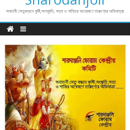
সনাতনী সেতুবন্ধনে কৃষ্টি,সংস্কৃতি, সত্য ও শান্তির অন্বেষণে তারুণ্যের অভিযাত্রা