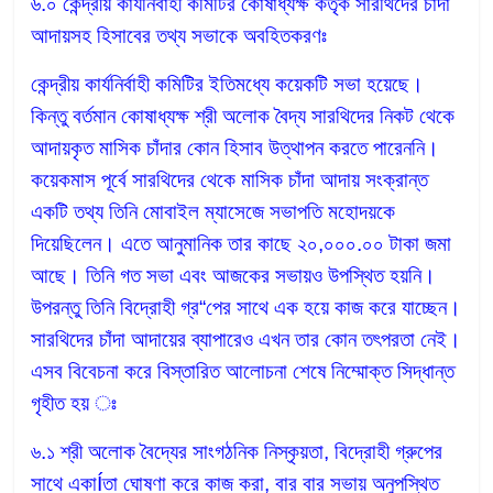
৬.০ কেন্দ্রীয় কার্যনির্বাহী কমিটির কোষাধ্যক্ষ কর্তৃক সারথিদের চাঁদা
আদায়সহ হিসাবের তথ্য সভাকে অবহিতকরণঃ
কেন্দ্রীয় কার্যনির্বাহী কমিটির ইতিমধ্যে কয়েকটি সভা হয়েছে।
কিন্তু বর্তমান কোষাধ্যক্ষ শ্রী অলোক বৈদ্য সারথিদের নিকট থেকে
আদায়কৃত মাসিক চাঁদার কোন হিসাব উত্থাপন করতে পারেননি।
কয়েকমাস পূর্বে সারথিদের থেকে মাসিক চাঁদা আদায় সংক্রান্ত
একটি তথ্য তিনি মোবাইল ম্যাসেজে সভাপতি মহোদয়কে
দিয়েছিলেন। এতে আনুমানিক তার কাছে ২০,০০০.০০ টাকা জমা
আছে। তিনি গত সভা এবং আজকের সভায়ও উপস্থিত হয়নি।
উপরন্তু তিনি বিদ্রোহী গ্র“পের সাথে এক হয়ে কাজ করে যাচ্ছেন।
সারথিদের চাঁদা আদায়ের ব্যাপারেও এখন তার কোন তৎপরতা নেই।
এসব বিবেচনা করে বিস্তারিত আলোচনা শেষে নিম্মোক্ত সিদ্ধান্ত
গৃহীত হয় ঃ
৬.১ শ্রী অলোক বৈদ্যের সাংগঠনিক নিস্কৃয়তা, বিদ্রোহী গ্রুপের
সাথে একাÍতা ঘোষণা করে কাজ করা, বার বার সভায় অনুপস্থিত