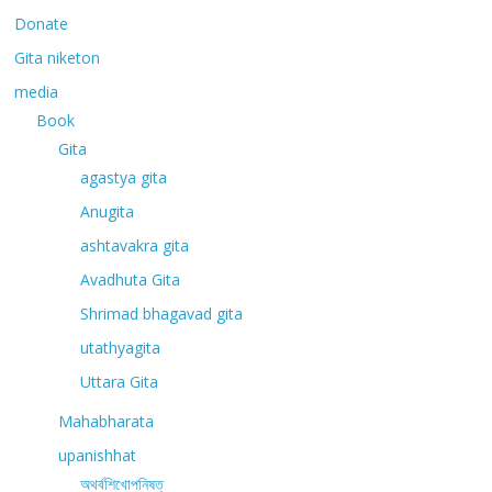
Donate
Gita niketon
media
Book
Gita
agastya gita
Anugita
ashtavakra gita
Avadhuta Gita
Shrimad bhagavad gita
utathyagita
Uttara Gita
Mahabharata
upanishhat
অথর্বশিখোপনিষত্