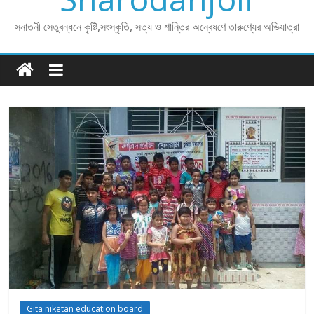
সনাতনী সেতুবন্ধনে কৃষ্টি,সংস্কৃতি, সত্য ও শান্তির অন্বেষণে তারুণ্যের অভিযাত্রা
Gita niketan education board