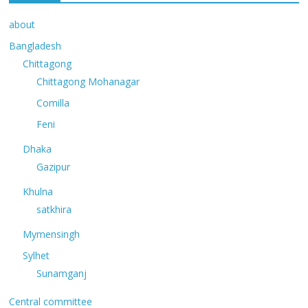
about
Bangladesh
Chittagong
Chittagong Mohanagar
Comilla
Feni
Dhaka
Gazipur
Khulna
satkhira
Mymensingh
Sylhet
Sunamganj
Central committee