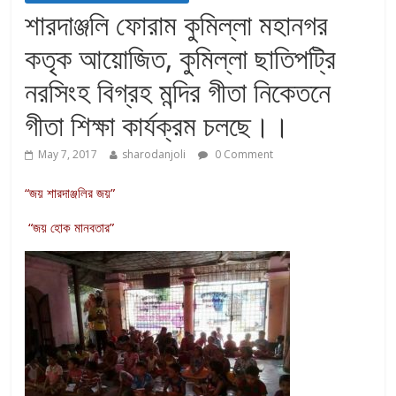
শারদাঞ্জলি ফোরাম কুমিল্লা মহানগর
কতৃক আয়োজিত, কুমিল্লা ছাতিপট্রি
নরসিংহ বিগ্রহ মন্দির গীতা নিকেতনে
গীতা শিক্ষা কার্যক্রম চলছে।।
May 7, 2017
sharodanjoli
0 Comment
“জয় শারদাঞ্জলির জয়”
“জয় হোক মানবতার”