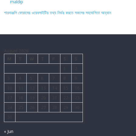
maldip
শারদাঞ্জলি ফোরামের ওয়েবসাইটির তথ্য নির্ভর করতে সকলের সহযোগিতা আহ্বান
August 2026
M
T
W
T
F
S
S
1
2
3
4
5
6
7
8
9
10
11
12
13
14
15
16
17
18
19
20
21
22
23
24
25
26
27
28
29
30
31
« Jun