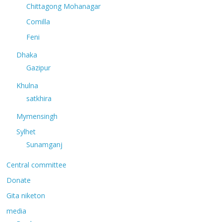
Chittagong Mohanagar
Comilla
Feni
Dhaka
Gazipur
Khulna
satkhira
Mymensingh
Sylhet
Sunamganj
Central committee
Donate
Gita niketon
media