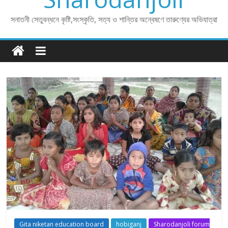
সনাতনী সেতুবন্ধনে কৃষ্টি,সংস্কৃতি, সত্য ও শান্তির অন্বেষণে তারুণ্যের অভিযাত্রা
Gita niketan education board
hobiganj
Sharodanjoli forum