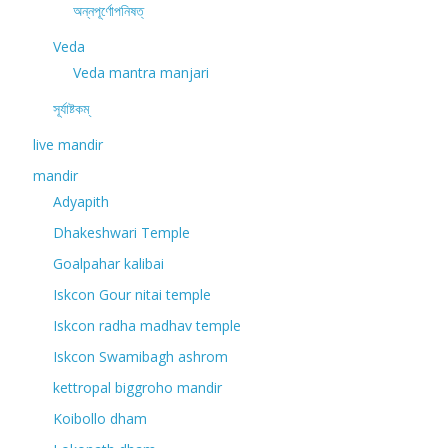
অন্নপূর্ণোপনিষত্
Veda
Veda mantra manjari
সূর্যাষ্টকম্
live mandir
mandir
Adyapith
Dhakeshwari Temple
Goalpahar kalibai
Iskcon Gour nitai temple
Iskcon radha madhav temple
Iskcon Swamibagh ashrom
kettropal biggroho mandir
Koibollo dham