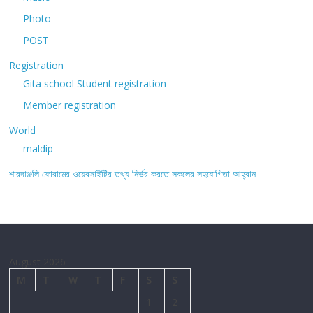
Photo
POST
Registration
Gita school Student registration
Member registration
World
maldip
শারদাঞ্জলি ফোরামের ওয়েবসাইটির তথ্য নির্ভর করতে সকলের সহযোগিতা আহ্বান
August 2026
M
T
W
T
F
S
S
1
2