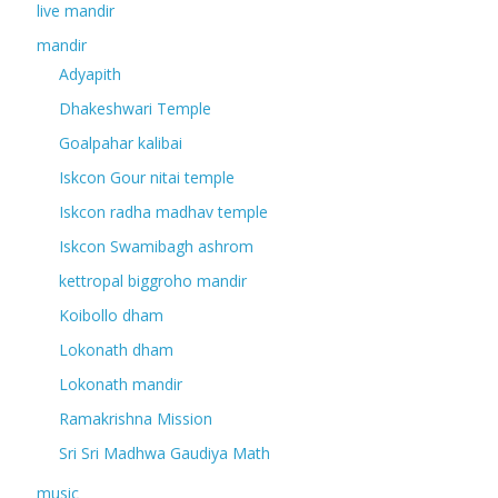
live mandir
mandir
Adyapith
Dhakeshwari Temple
Goalpahar kalibai
Iskcon Gour nitai temple
Iskcon radha madhav temple
Iskcon Swamibagh ashrom
kettropal biggroho mandir
Koibollo dham
Lokonath dham
Lokonath mandir
Ramakrishna Mission
Sri Sri Madhwa Gaudiya Math
music