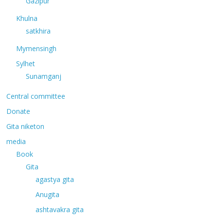
Gazipur
Khulna
satkhira
Mymensingh
Sylhet
Sunamganj
Central committee
Donate
Gita niketon
media
Book
Gita
agastya gita
Anugita
ashtavakra gita