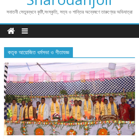
সনাতনী সেতুবন্ধনে কৃষ্টি,সংস্কৃতি, সত্য ও শান্তির অন্বেষণে তারুণ্যের অভিযাত্রা
কতৃক আয়োজিত ধর্মসভা ও গীতাযজ্ঞ