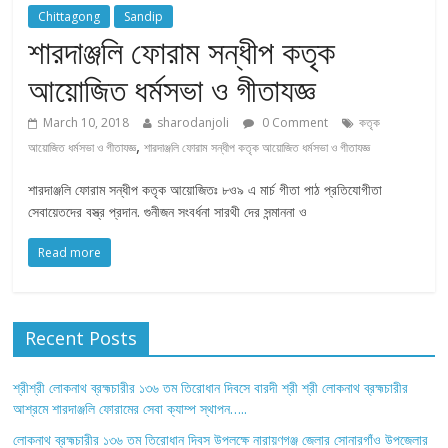
Chittagong
Sandip
শারদাঞ্জলি ফোরাম সন্ধীপ কতৃক
আয়োজিত ধর্মসভা ও গীতাযজ্ঞ
March 10, 2018
sharodanjoli
0 Comment
কতৃক
,
আয়োজিত ধর্মসভা ও গীতাযজ্ঞ
শারদাঞ্জলি ফোরাম সন্ধীপ কতৃক আয়োজিত ধর্মসভা ও গীতাযজ্ঞ
শারদাঞ্জলি ফোরাম সন্ধীপ কতৃক আয়োজিতঃ ৮ও৯ এ মার্চ গীতা পাঠ প্রতিযোগীতা
সেবায়েতদের বস্ত্র প্রদান. গুনীজন সংবর্ধনা সারথী দের সন্মাননা ও
Read more
Recent Posts
শ্রীশ্রী লোকনাথ ব্রহ্মচারীর ১৩৬ তম তিরোধান দিবসে বারদী শ্রী শ্রী লোকনাথ ব্রহ্মচারীর
আশ্রমে শারদাঞ্জলি ফোরামের সেবা ক্যাম্প স্থাপন…..
লোকনাথ ব্রহ্মচারীর ১৩৬ তম তিরোধান দিবস উপলক্ষে নারায়ণগঞ্জ জেলার সোনারগাঁও উপজেলার