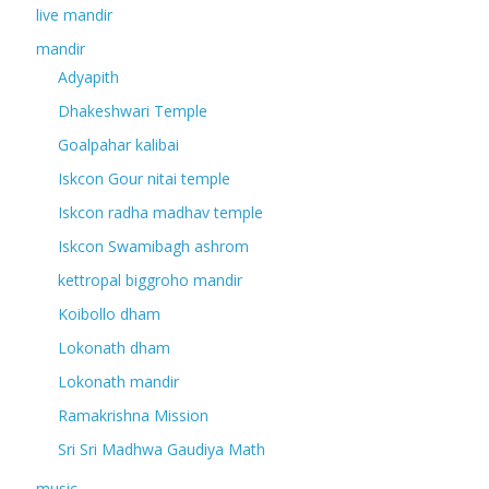
live mandir
mandir
Adyapith
Dhakeshwari Temple
Goalpahar kalibai
Iskcon Gour nitai temple
Iskcon radha madhav temple
Iskcon Swamibagh ashrom
kettropal biggroho mandir
Koibollo dham
Lokonath dham
Lokonath mandir
Ramakrishna Mission
Sri Sri Madhwa Gaudiya Math
music