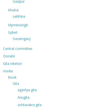
Gazipur
Khulna
satkhira
Mymensingh
Sylhet
Sunamganj
Central committee
Donate
Gita niketon
media
Book
Gita
agastya gita
Anugita
ashtavakra gita