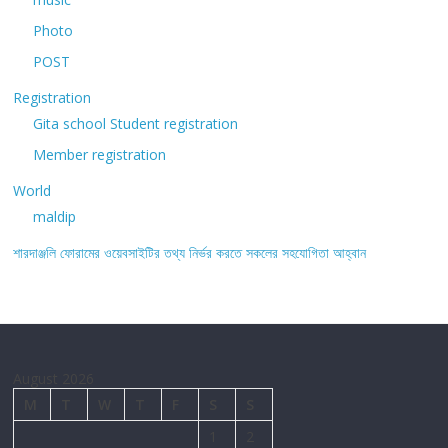
Photo
POST
Registration
Gita school Student registration
Member registration
World
maldip
শারদাঞ্জলি ফোরামের ওয়েবসাইটির তথ্য নির্ভর করতে সকলের সহযোগিতা আহ্বান
August 2026
M
T
W
T
F
S
S
1
2