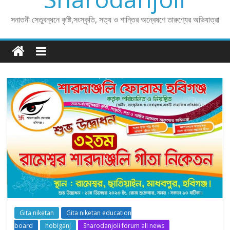
সনাতনী সেতুবন্ধনে কৃষ্টি,সংস্কৃতি, সত্য ও শান্তির অন্বেষণে তারুণ্যের অভিযাত্রা
Gita niketan
Gita niketan education
board
hobiganj
Sharodanjoli forum all news