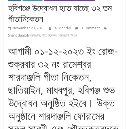
হবিগঞ্জে উদ্বোধন হতে যাচ্ছে ৩২ তম
গীতানিকেতন
November 23, 2023
Raj Mondol
0 Comment
,
,
Sharodanjoli শারদাঞ্জলি
গীতা নিকেতন
শারদাঞ্জলি হবিগঞ্জ
আগামী ০১-১২-২০২৩ ইং রোজ-
শুক্রবার ৩২ নং রামেশ্বর
শারদাঞ্জলি গীতা নিকেতন,
ছাতিয়াইন, মাধবপুর, হবিগঞ্জ শুভ
উদ্বোধন অনুষ্ঠিত হইবে। উক্ত
অনুষ্ঠানে শারদাঞ্জলি ফোরামের
সকল সারথী এবং গৌরভক্তবৃন্দকে