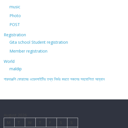
music
Photo
POST
Registration
Gita school Student registration
Member registration
World
maldip
শারদাঞ্জলি ফোরামের ওয়েবসাইটির তথ্য নির্ভর করতে সকলের সহযোগিতা আহ্বান
August 2026
M
T
W
T
F
S
S