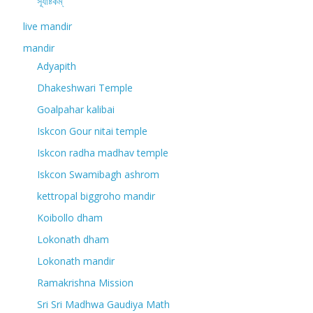
সূর্যাষ্টকম্
live mandir
mandir
Adyapith
Dhakeshwari Temple
Goalpahar kalibai
Iskcon Gour nitai temple
Iskcon radha madhav temple
Iskcon Swamibagh ashrom
kettropal biggroho mandir
Koibollo dham
Lokonath dham
Lokonath mandir
Ramakrishna Mission
Sri Sri Madhwa Gaudiya Math