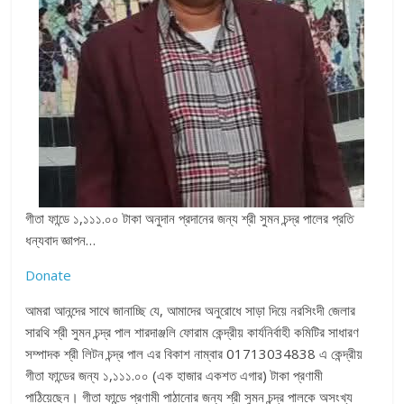
গীতা ফান্ডে ১,১১১.০০ টাকা অনুদান প্রদানের জন্য শ্রী সুমন চন্দ্র পালের প্রতি
ধন্যবাদ জ্ঞাপন…
Donate
আমরা আনন্দের সাথে জানাচ্ছি যে, আমাদের অনুরোধে সাড়া দিয়ে নরসিংদী জেলার
সারথি শ্রী সুমন চন্দ্র পাল শারদাঞ্জলি ফোরাম কেন্দ্রীয় কার্যনির্বাহী কমিটির সাধারণ
সম্পাদক শ্রী লিটন চন্দ্র পাল এর বিকাশ নাম্বার 01713034838 এ কেন্দ্রীয়
গীতা ফান্ডের জন্য ১,১১১.০০ (এক হাজার একশত এগার) টাকা প্রণামী
পাঠিয়েছেন। গীতা ফান্ডে প্রণামী পাঠানোর জন্য শ্রী সুমন চন্দ্র পালকে অসংখ্য