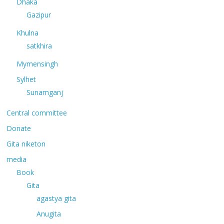
Dhaka
Gazipur
Khulna
satkhira
Mymensingh
Sylhet
Sunamganj
Central committee
Donate
Gita niketon
media
Book
Gita
agastya gita
Anugita