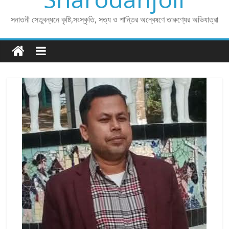
সনাতনী সেতুবন্ধনে কৃষ্টি,সংস্কৃতি, সত্য ও শান্তির অন্বেষণে তারুণ্যের অভিযাত্রা