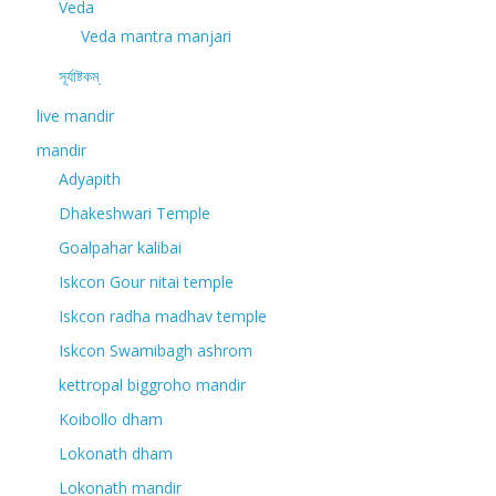
Veda
Veda mantra manjari
সূর্যাষ্টকম্
live mandir
mandir
Adyapith
Dhakeshwari Temple
Goalpahar kalibai
Iskcon Gour nitai temple
Iskcon radha madhav temple
Iskcon Swamibagh ashrom
kettropal biggroho mandir
Koibollo dham
Lokonath dham
Lokonath mandir