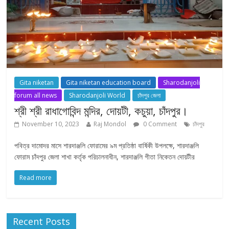
Gita niketan
Gita niketan education board
Sharodanjoli
forum all news
Sharodanjoli World
চাঁদপুর জেলা
শ্রী শ্রী রাধাগোবিন্দ মন্দির, দোয়টী, কচুয়া, চাঁদপুর।
November 10, 2023
Raj Mondol
0 Comment
চাঁদপুর
পবিত্র দামোদর মাসে শারদাঞ্জলি ফোরামের ৯ম প্রতিষ্ঠা বার্ষিকী উপলক্ষে, শারদাঞ্জলি
ফোরাম চাঁদপুর জেলা শাখা কর্তৃক পরিচালনাধীন, শারদাঞ্জলি গীতা নিকেতন দোয়টীর
Read more
Recent Posts