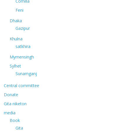
Comilla
Feni
Dhaka
Gazipur
Khulna
satkhira
Mymensingh
Sylhet
Sunamganj
Central committee
Donate
Gita niketon
media
Book
Gita