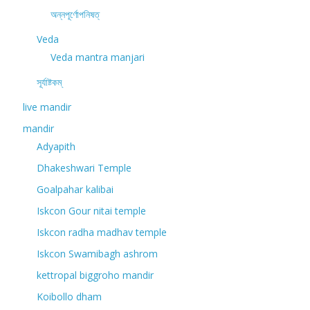
অন্নপূর্ণোপনিষত্
Veda
Veda mantra manjari
সূর্যাষ্টকম্
live mandir
mandir
Adyapith
Dhakeshwari Temple
Goalpahar kalibai
Iskcon Gour nitai temple
Iskcon radha madhav temple
Iskcon Swamibagh ashrom
kettropal biggroho mandir
Koibollo dham