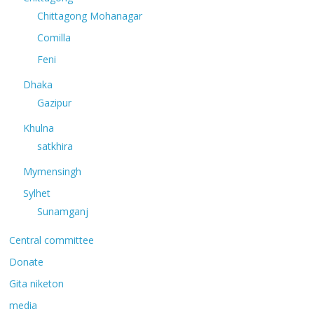
Chittagong Mohanagar
Comilla
Feni
Dhaka
Gazipur
Khulna
satkhira
Mymensingh
Sylhet
Sunamganj
Central committee
Donate
Gita niketon
media