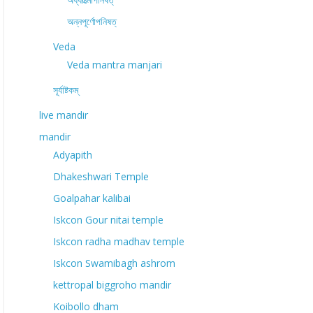
অন্নপূর্ণোপনিষত্
Veda
Veda mantra manjari
সূর্যাষ্টকম্
live mandir
mandir
Adyapith
Dhakeshwari Temple
Goalpahar kalibai
Iskcon Gour nitai temple
Iskcon radha madhav temple
Iskcon Swamibagh ashrom
kettropal biggroho mandir
Koibollo dham