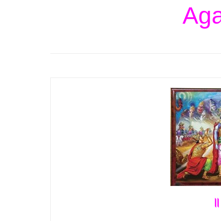
Aga
॥