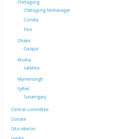
Chittagong
Chittagong Mohanagar
Comilla
Feni
Dhaka
Gazipur
Khulna
satkhira
Mymensingh
Sylhet
Sunamganj
Central committee
Donate
Gita niketon
media