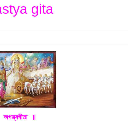
stya gita
 অগস্ত্যগীতা ॥