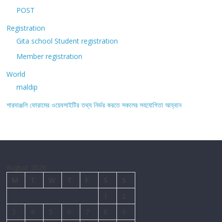
POST
Registration
Gita school Student registration
Member registration
World
maldip
শারদাঞ্জলি ফোরামের ওয়েবসাইটির তথ্য নির্ভর করতে সকলের সহযোগিতা আহ্বান
August 2026
M
T
W
T
F
S
S
1
2
3
4
5
6
7
8
9