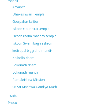
mandir
Adyapith
Dhakeshwari Temple
Goalpahar kalibai
Iskcon Gour nitai temple
Iskcon radha madhav temple
Iskcon Swamibagh ashrom
kettropal biggroho mandir
Koibollo dham
Lokonath dham
Lokonath mandir
Ramakrishna Mission
Sri Sri Madhwa Gaudiya Math
music
Photo