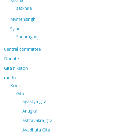
Khulna
satkhira
Mymensingh
Sylhet
Sunamganj
Central committee
Donate
Gita niketon
media
Book
Gita
agastya gita
Anugita
ashtavakra gita
Avadhuta Gita