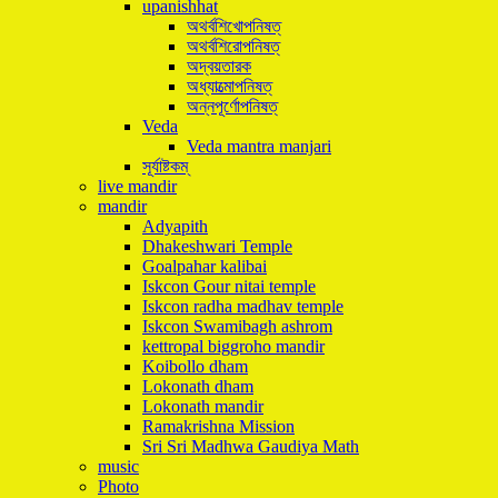
upanishhat
অথর্বশিখোপনিষত্
অথর্বশিরোপনিষত্
অদ্বয়তারক
অধ্যাত্মোপনিষত্
অন্নপূর্ণোপনিষত্
Veda
Veda mantra manjari
সূর্যাষ্টকম্
live mandir
mandir
Adyapith
Dhakeshwari Temple
Goalpahar kalibai
Iskcon Gour nitai temple
Iskcon radha madhav temple
Iskcon Swamibagh ashrom
kettropal biggroho mandir
Koibollo dham
Lokonath dham
Lokonath mandir
Ramakrishna Mission
Sri Sri Madhwa Gaudiya Math
music
Photo