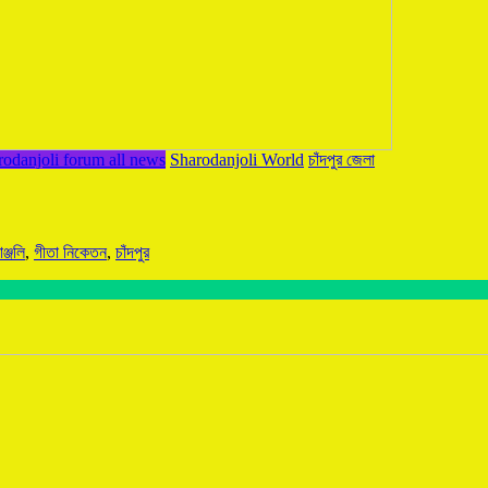
rodanjoli forum all news
Sharodanjoli World
চাঁদপুর জেলা
ঞ্জলি
,
গীতা নিকেতন
,
চাঁদপুর