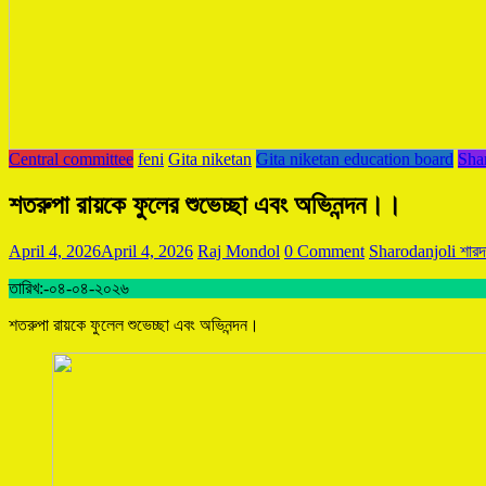
Central committee
feni
Gita niketan
Gita niketan education board
Sha
শতরুপা রায়কে ফুলের শুভেচ্ছা এবং অভিনন্দন।।
April 4, 2026
April 4, 2026
Raj Mondol
0 Comment
Sharodanjoli শারদা
তারিখ:-০৪-০৪-২০২৬
শতরুপা রায়কে ফুলেল শুভেচ্ছা এবং অভিনন্দন।