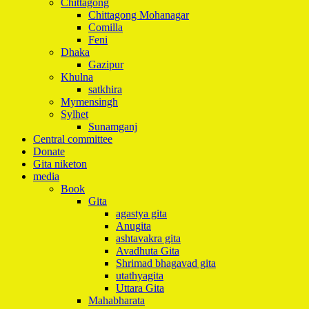
Chittagong
Chittagong Mohanagar
Comilla
Feni
Dhaka
Gazipur
Khulna
satkhira
Mymensingh
Sylhet
Sunamganj
Central committee
Donate
Gita niketon
media
Book
Gita
agastya gita
Anugita
ashtavakra gita
Avadhuta Gita
Shrimad bhagavad gita
utathyagita
Uttara Gita
Mahabharata